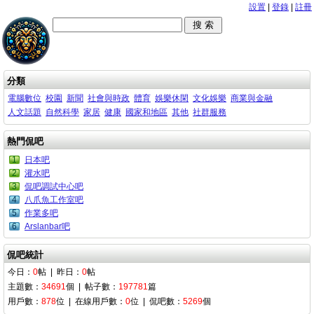
設置
|
登錄
|
註冊
分類
電腦數位
校園
新聞
社會與時政
體育
娛樂休閑
文化娛樂
商業與金融
人文話題
自然科學
家居
健康
國家和地區
其他
社群服務
熱門侃吧
1
日本吧
2
灌水吧
3
侃吧調試中心吧
4
八爪魚工作室吧
5
作業多吧
6
Arslanbar吧
侃吧統計
今日：
0
帖 | 昨日：
0
帖
主題數：
34691
個 | 帖子數：
197781
篇
用戶數：
878
位 | 在線用戶數：
0
位 | 侃吧數：
5269
個