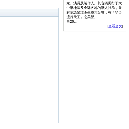
家、演員及製作人。其音樂風行于大
中華地區及全球各地的華人社群，並
對華語樂壇產生重大影響，有「华语
流行天王」之美譽。
自20...
[
查看全文
]