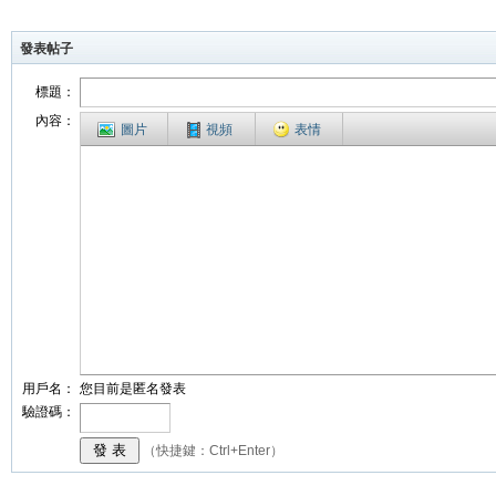
發表帖子
標題：
內容：
圖片
視頻
表情
用戶名：
您目前是匿名發表
驗證碼：
（快捷鍵：Ctrl+Enter）