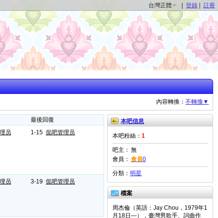
台灣正體
|
登錄
|
註冊
內容轉換：
不轉換▼
最後回復
本吧信息
理员
1-15
侃吧管理员
本吧粉絲：
1
吧主：
無
會員：
會員
0
分類：
明星
理员
3-19
侃吧管理员
檔案
周杰倫（英語：Jay Chou，1979年1
月18日—），臺灣男歌手、詞曲作