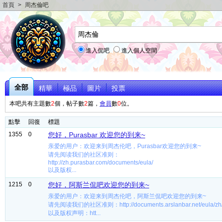
首頁
>
周杰倫吧
進入侃吧
進入個人空間
全部
精華
極品
圖片
投票
本吧共有主題數
2
個，帖子數
2
篇，
會員
數
0
位。
點擊
回復
標題
1355
0
您好，Purasbar 欢迎您的到来~
亲爱的用户：欢迎来到周杰伦吧，Purasbar欢迎您的到来~
请先阅读我们的社区准则：
http://zh.purasbar.com/documents/eula/
以及版权...
1215
0
您好，阿斯兰侃吧欢迎您的到来~
亲爱的用户：欢迎来到周杰伦吧，阿斯兰侃吧欢迎您的到来~
请先阅读我们的社区准则：http://documents.arslanbar.net/eula/zh
以及版权声明：htt...