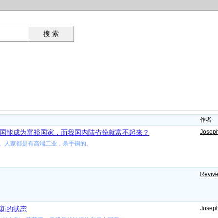
作者
国能成为富裕国家，而我国内陆省份就富不起来？
Joseph
。人家都是有高端工业，杀手锏的。
Revive
新的状态
Joseph