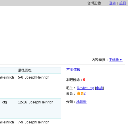
台灣正體
|
登錄
|
註冊
內容轉換：
不轉換▼
最後回復
本吧信息
Heinrich
5-6
JosephHeinrich
本吧粉絲：
0
吧主：
Revive_ctg
[
申請
]
會員：
會員
2
分類：
地質學
_ctg
12-16
JosephHeinrich
Heinrich
7-9
JosephHeinrich