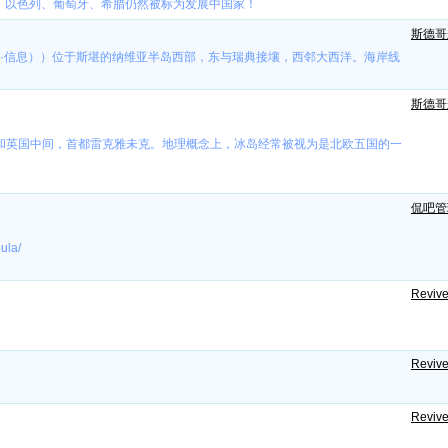
、以色列、葡萄牙、希腊仍然被标为发展中国家！
斯德哥
 发音（帮助·信息））位于斯堪的纳维亚半岛西部，东与瑞典接壤，西邻大西洋。海岸线
斯德哥
兰岛和英国中间，首都雷克雅未克。地理概念上，冰岛经常被视为是北欧五国的一
侃吧管
la/
Revive
Revive
Revive