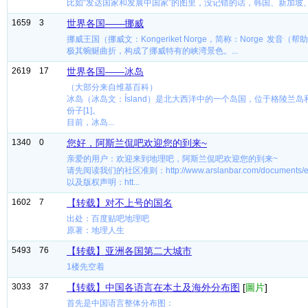
比如“发达国家和发展中国家”的图里，没记错的话，韩国、新加坡
1659
3
世界各国——挪威
挪威王国（挪威文：Kongeriket Norge，简称：Norge
极其蜿蜒曲折，构成了挪威特有的峡湾景色。...
2619
17
世界各国——冰岛
（大部分来自维基百科）
冰岛（冰岛文：Ísland）是北大西洋中的一个岛国，位于格陵
份子[1]。
目前，冰岛...
1340
0
您好，阿斯兰侃吧欢迎您的到来~
亲爱的用户：欢迎来到地理吧，阿斯兰侃吧欢迎您的到来~
请先阅读我们的社区准则：http://www.arslanbar.com/documents/eu
以及版权声明：htt...
1602
7
【转载】对不上号的国名
出处：百度贴吧地理吧
原著：地理人生
5493
76
【转载】亚洲各国第二大城市
1楼先空着
3033
37
【转载】中国各语言在本土及海外分布图
[
圖片
]
首先是中国语言整体分布图：