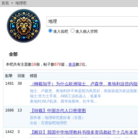
首頁
>
地理吧
進入侃吧
進入個人空間
全部
精華
極品
圖片
投票
本吧共有主題數
18
個，帖子數
678
篇，
會員
數
2
位。
點擊
回復
標題
1491
38
（轉載知乎）为什么欧洲瑞士、卢森堡、奥地利这些内陆
瑞士、卢森堡、奥地利并不单是因为风景好，靠旅游成为发达国家
瑞士:劳力士手表、ABB工业机器人，雀巢等
奥地利:WLF机床、斯华洛斯奇、红牛等...
1686
13
【转载】中国古代人口密度图
原作者：地理研究爱好者（百度）
出处：百度贴吧地理吧
1442
3
【醒目】我国中学地理教科书很多资讯都处于十几年未更