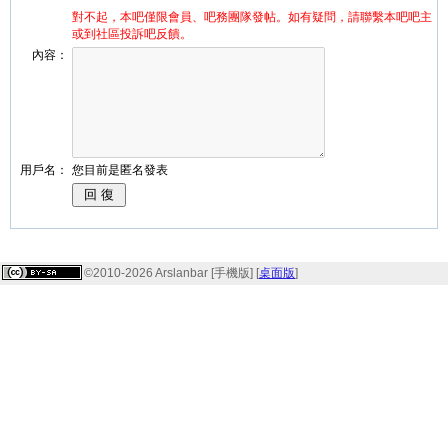
對不起，本吧僅限會員、吧務團隊發帖。如有疑問，請聯繫本吧吧主
或到社區投訴吧反饋。
內容：
用戶名：
您目前是匿名發表
©2010-2026 Arslanbar [手機版] [
桌面版
]