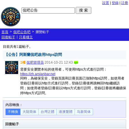
設置
|
登錄
|
註冊
>
>
首頁
侃吧公告吧
瀏覽帖子
|
回復帖子
只看樓主
目前共有
1
篇帖子。
【公告】阿斯蘭侃吧啟用https訪問
1樓
侃吧管理员
2014-10-21 12:43
需要安全瀏覽本站的使用者，可使用https方式進行訪問：
https://zh.arslanbar.net
同時，為確保安全，登錄頁面和註冊頁面已強制https訪問，如使用者
登錄/註冊前以http方式進行訪問，登錄/註冊後將跳轉回http繼續訪
問；如使用者登錄/註冊前以https方式進行訪問，登錄/註冊後將繼續保
持https方式訪問。
內容轉換：
不轉換
大陆简体
台灣正體
港澳繁體
马新简体
回復帖子