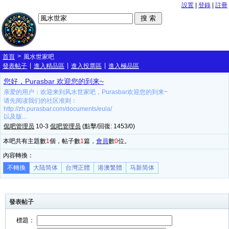
設置
|
登錄
|
註冊
>
首頁
風水世家吧
|
|
|
發表帖子
進入精品區
進入投票區
進入極品區
您好，Purasbar 欢迎您的到来~
亲爱的用户：欢迎来到风水世家吧，Purasbar欢迎您的到来~
请先阅读我们的社区准则：
http://zh.purasbar.com/documents/eula/
以及版...
侃吧管理员
10-3
侃吧管理员
(點擊/回復: 1453/0)
本吧共有主題數
1
個，帖子數
1
篇，
會員
數
0
位。
內容轉換：
不轉換
大陆简体
台灣正體
港澳繁體
马新简体
發表帖子
標題：