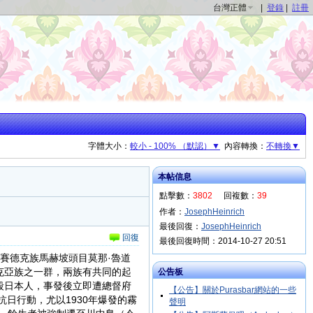
台灣正體
|
登錄
|
註冊
字體大小：
較小 - 100% （默認）▼
內容轉換：
不轉換▼
本帖信息
點擊數：
3802
回複數：
39
作者：
JosephHeinrich
最後回復：
JosephHeinrich
回復
最後回復時間：2014-10-27 20:51
由賽德克族馬赫坡頭目莫那·魯道
克亞族之一群，兩族有共同的起
公告板
殺日本人，事發後立即遭總督府
【公告】關於Purasbar網站的一些
抗日行動，尤以1930年爆發的霧
聲明