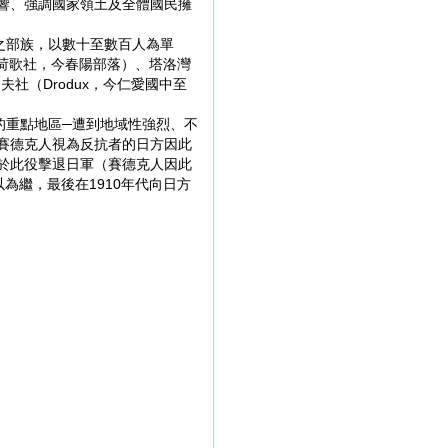
影響、強調國家領土及全體國民擁
之部族，以數十至數百人為單
，荷歌社，今春陽部落）、塔洛灣
夫社（Drodux，今仁愛國中至
的重點地區─遭到地域性強烈、不
將賽德克人視為反抗者的日方因此
然於此役擊退日軍（賽德克人因此
以為繼，最後在1910年代向日方