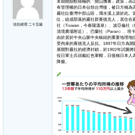
末期開始較積極的「開山撫番」政策，高山
有管理權的日本佔領台灣後，被日方稱為
霧社位臺灣中部山區，濁水溪上源於此。
位，組成部落的霧社群賽德克人，居住在霧
項目經理 二十五級
社（Truwan，今春陽溫泉）、波亞倫社（
清境農場附近）、巴蘭社（Paran）、塔
由於居於中央山脈中央樞紐的重要地理地
受拘束的賽德克人反抗。1897年日方為
展開對霧社的經濟封鎖，於1902年試圖
役日軍士兵頭戴紅色軍帽，日後稱日本人為紅
降服。