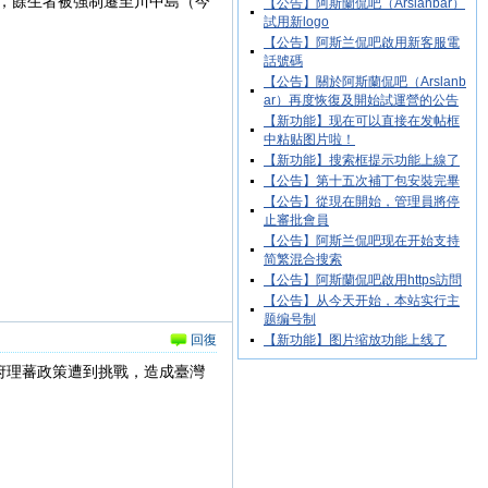
，餘生者被強制遷至川中島（今
【公告】阿斯蘭侃吧（Arslanbar）
試用新logo
【公告】阿斯兰侃吧啟用新客服電
話號碼
【公告】關於阿斯蘭侃吧（Arslanb
ar）再度恢復及開始試運營的公告
【新功能】现在可以直接在发帖框
中粘贴图片啦！
【新功能】搜索框提示功能上線了
【公告】第十五次補丁包安裝完畢
【公告】從現在開始，管理員將停
止審批會員
【公告】阿斯兰侃吧现在开始支持
简繁混合搜索
【公告】阿斯蘭侃吧啟用https訪問
【公告】从今天开始，本站实行主
题编号制
回復
【新功能】图片缩放功能上线了
府理蕃政策遭到挑戰，造成臺灣