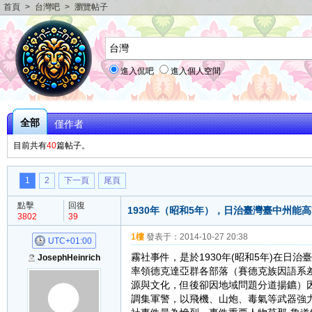
首頁
>
台灣吧
>
瀏覽帖子
進入侃吧
進入個人空間
全部
僅作者
目前共有
40
篇帖子。
1
2
下一頁
尾頁
點擊
回復
1930年（昭和5年），日治臺灣臺中州
3802
39
1樓
發表于：
2014-10-27 20:38
UTC+01:00
霧社事件，是於1930年(昭和5年)在
JosephHeinrich
率領德克達亞群各部落（賽德克族因語系
源與文化，但後卻因地域問題分道揚鑣）
調集軍警，以飛機、山炮、毒氣等武器強力鎮