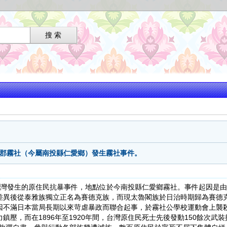
能高郡霧社（今屬南投縣仁愛鄉）發生霧社事件。
日治臺灣發生的原住民抗暴事件，地點位於今南投縣仁愛鄉霧社。事件起因是
差異後從泰雅族獨立正名為賽德克族，而現太魯閣族於日治時期歸為賽德
因不滿日本當局長期以來苛虐暴政而聯合起事，於霧社公學校運動會上襲
壓，而在1896年至1920年間，台灣原住民死士先後發動150餘次武裝