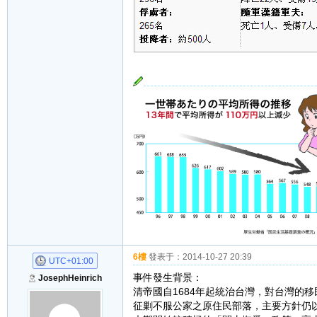
6樓
發表于：
2014-10-27 20:39
UTC+01:00
事件發生背景：
JosephHeinrich
清帝國自1684年起統治台灣，對台灣的
征剿不服公家之原住民部落，主要方針仍