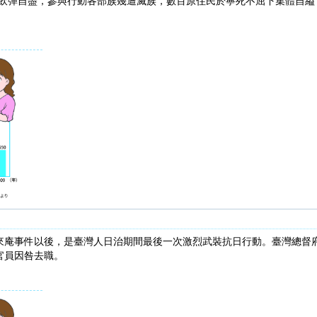
道飲彈自盡，參與行動各部族幾遭滅族，數百原住民於寧死不屈下集體自縊
來庵事件以後，是臺灣人日治期間最後一次激烈武裝抗日行動。臺灣總督
官員因咎去職。