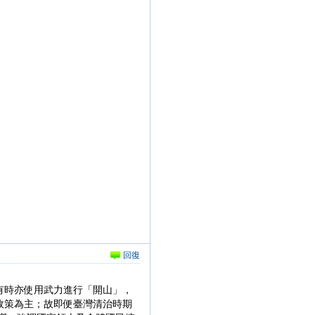
回復
雖有時亦使用武力進行「開山」，
政策為主；故即便臺灣清治時期