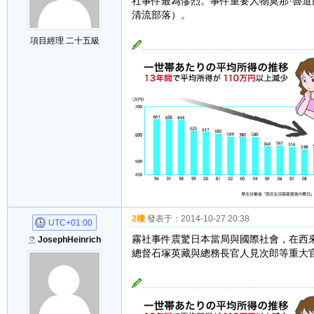
社事件最為慘烈。事件重要人物莫那·魯
清流部落）。
項目經理 二十五級
2樓
發表于：
2014-10-27 20:38
UTC+01:00
霧社事件震驚日本當局與國際社會，在西
JosephHeinrich
總督石塚英藏與總務長官人見次郎等重大