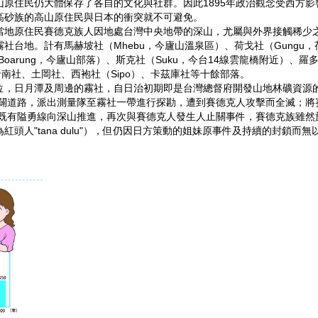
原住民仍大體保存了各自的文化與社群。因此1895年政治觀念受西方
高砂族的高山原住民與日本的衝突就不可避免。
當地原住民賽德克族人因地處台灣中央地帶的深山，尤屬與外界接觸稀少
社台地。計有馬赫坡社（Mhebu，今廬山溫泉區）、荷戈社（Gungu
Boarung，今廬山部落）、斯克社（Suku，今台14線雲龍橋附近）、羅多
卡南社、土岡社、西袍社（Sipo）、卡茲庫社等十餘部落。
位，日月潭及周邊的霧社，自日治初期即是台灣總督府開發山地林礦資源
開闢道路，派出測量隊至霧社一帶進行探勘，遭到賽德克人攻擊而全滅；
將既有隘勇線向深山推進，再次與賽德克人發生人止關事件，賽德克族雖
頭人"tana dulu"），但仍因日方策動的姐妹原事件及持續的封鎖而無