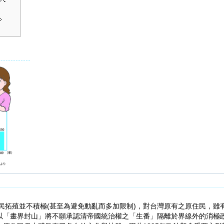
移民拓殖並不積極(甚至為避免動亂而多加限制)，對台灣原有之原住民，
以「畫界封山」將不願承認清帝國統治權之「生番」隔離於界線外的消極