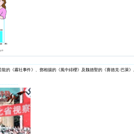
若龍的《霧社事件》、鄧相揚的《風中緋櫻》及魏德聖的《賽德克·巴萊》