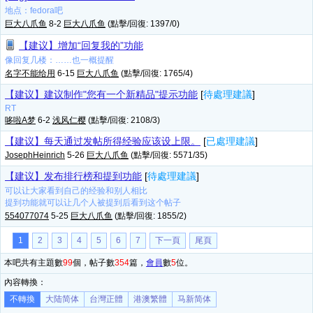
地点：fedora吧
巨大八爪鱼
8-2
巨大八爪鱼
(點擊/回復: 1397/0)
【建议】增加“回复我的”功能
像回复几楼：……也一概提醒
名字不能给用
6-15
巨大八爪鱼
(點擊/回復: 1765/4)
【建议】建议制作"您有一个新精品"提示功能
[
待處理建議
]
RT
哆啦A梦
6-2
浅风仁樱
(點擊/回復: 2108/3)
【建议】每天通过发帖所得经验应该设上限。
[
已處理建議
]
JosephHeinrich
5-26
巨大八爪鱼
(點擊/回復: 5571/35)
【建议】发布排行榜和提到功能
[
待處理建議
]
可以让大家看到自己的经验和别人相比
提到功能就可以让几个人被提到后看到这个帖子
554077074
5-25
巨大八爪鱼
(點擊/回復: 1855/2)
1
2
3
4
5
6
7
下一頁
尾頁
本吧共有主題數
99
個，帖子數
354
篇，
會員
數
5
位。
內容轉換：
不轉換
大陆简体
台灣正體
港澳繁體
马新简体