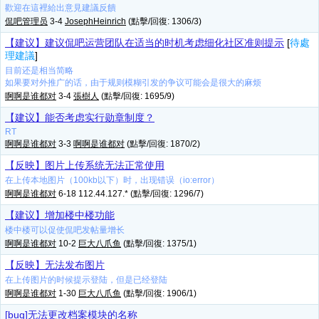
歡迎在這裡給出意見建議反饋
侃吧管理员
3-4
JosephHeinrich
(點擊/回復: 1306/3)
【建议】建议侃吧运营团队在适当的时机考虑细化社区准则提示
[
待處
理建議
]
目前还是相当简略
如果要对外推广的话，由于规则模糊引发的争议可能会是很大的麻烦
啊啊是谁都对
3-4
張樹人
(點擊/回復: 1695/9)
【建议】能否考虑实行勋章制度？
RT
啊啊是谁都对
3-3
啊啊是谁都对
(點擊/回復: 1870/2)
【反映】图片上传系统无法正常使用
在上传本地图片（100kb以下）时，出现错误（io:error）
啊啊是谁都对
6-18 112.44.127.* (點擊/回復: 1296/7)
【建议】增加楼中楼功能
楼中楼可以促使侃吧发帖量增长
啊啊是谁都对
10-2
巨大八爪鱼
(點擊/回復: 1375/1)
【反映】无法发布图片
在上传图片的时候提示登陆，但是已经登陆
啊啊是谁都对
1-30
巨大八爪鱼
(點擊/回復: 1906/1)
[bug]无法更改档案模块的名称