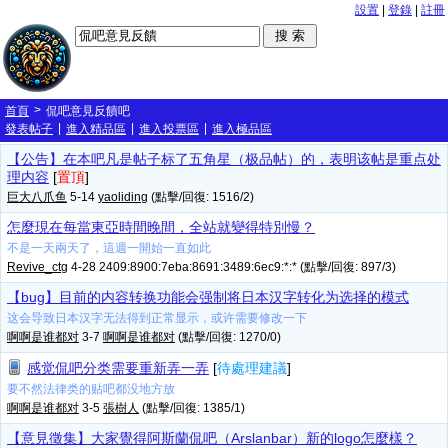
設置
|
登錄
|
註冊
>
首頁
侃吧意見反饋吧
|
|
|
發表帖子
進入精品區
進入投票區
進入極品區
【公告】在本吧凡是帖子标了五角星（极品帖）的，表明该帖是重点处
理内容
[
置頂
]
巨大八爪鱼
5-14
yaoliding
(點擊/回復: 1516/2)
怎麼現在每當東亞時間晚間，全站就變得特別慢？
不是一天兩天了，這週一開始一直如此
Revive_ctg
4-28 2409:8900:7eba:8691:3489:6ec9:*:* (點擊/回復: 897/3)
【bug】目前的内容转换功能会强制将日本汉字转化为选择的模式
这会导致日本汉字无法得到正常显示，或许需要修改一下
啊啊是谁都对
3-7
啊啊是谁都对
(點擊/回復: 1270/0)
感觉侃吧分类需要重新弄一弄
[
待處理建議
]
要不然法律类的贴吧都没地方放
啊啊是谁都对
3-5
張樹人
(點擊/回復: 1385/1)
【意見徵集】大家覺得阿斯蘭侃吧（Arslanbar）新的logo怎麼樣？