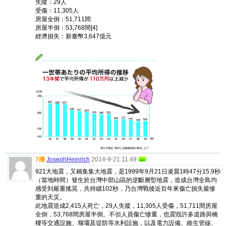
失蹤：29人
受傷：11,305人
房屋全倒：51,711間
房屋半倒：53,768間[4]
經濟損失：新臺幣3,647億元
7樓
JosephHeinrich
2014-9-21 11:49
921大地震，又稱集集大地震，是1999年9月21日凌晨1時47分15.9秒
（當地時間）發生於台灣中部山區的逆斷層型地震，造成台灣全島均
感受到嚴重搖晃，共持續102秒，乃台灣戰後近百年來傷亡損失最慘
重的天災。
此地震造成2,415人死亡，29人失蹤，11,305人受傷，51,711間房屋
全倒，53,768間房屋半倒。不但人員傷亡慘重，也震毀許多道路與橋
樑等交通設施、堰壩及堤防等水利設施，以及電力設備、維生管線、