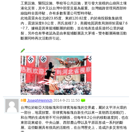
工業設施、醫院設施、學校等公共設施，更引發大規模的山崩與土壤
液化災害，其中又以台灣中部受災最為嚴重。台灣鐵路管理局西部幹
線臨時全面停駛，亦有多數客運公司暫時停駛。
此地震震央在北緯23.85度、東經120.82度，約於南投縣集集鎮境
內，震源深度8.0公里，芮氏規模7.3，美國地質調查局測得矩震級7.6
~7.7。據稱是因車籠埔斷層的錯動，並在地表造成長達85公里的破
裂，另外也有學者認為是由車籠埔斷層及大茅埔－雙冬斷層兩條活動
斷層同時再次活動所引起。
8樓
JosephHeinrich
2014-9-21 11:50
台灣位於歐亞大陸板塊和菲律賓海板塊的交界處，屬於太平洋火環的
一部分，地震頻繁。菲律賓海板塊自新生代以來一直朝西北移動[7]，
和台灣的生成有密不可分的關係，但每年8.2公分的移動速度[8]，也在
東部花東縱谷、中央山脈、西部麓山帶以及平原區形成一系列的斷
層。這些斷層具有很高的活動性，在台灣歷史上，造成許多災害性地