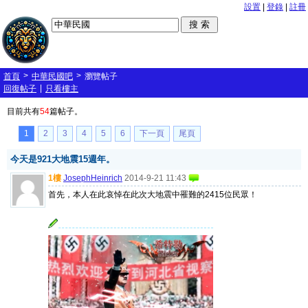
設置
|
登錄
|
註冊
>
>
首頁
中華民國吧
瀏覽帖子
|
回復帖子
只看樓主
目前共有
54
篇帖子。
1
2
3
4
5
6
下一頁
尾頁
今天是921大地震15週年。
1樓
JosephHeinrich
2014-9-21 11:43
首先，本人在此哀悼在此次大地震中罹難的2415位民眾！