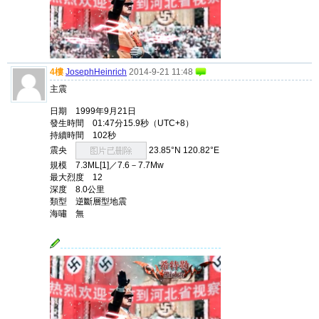
4樓
JosephHeinrich
2014-9-21 11:48
主震
日期 1999年9月21日
發生時間 01:47分15.9秒（UTC+8）
持續時間 102秒
震央
23.85°N 120.82°E
規模 7.3ML[1]／7.6－7.7Mw
最大烈度 12
深度 8.0公里
類型 逆斷層型地震
海嘯 無