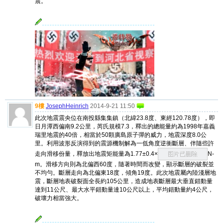
震。
9樓
JosephHeinrich
2014-9-21 11:50
此次地震震央位在南投縣集集鎮（北緯23.8度、東經120.78度），即
日月潭西偏南9.2公里，芮氏規模7.3，釋出的總能量約為1998年嘉義
瑞里地震的40倍，相當於50顆廣島原子彈的威力，地震深度8.0公
里。利用波形反演得到的震源機制解為一低角度逆衝斷層、伴隨些許
走向滑移份量，釋放出地震矩能量為1.77±0.4×
N-
m。滑移方向則為北偏西60度，隨著時間而改變，顯示斷層的破裂並
不均勻。斷層走向為北偏東18度，傾角19度。此次地震屬內陸淺層地
震，斷層地表破裂面全長約105公里，造成地表斷層最大垂直錯動量
達到11公尺、最大水平錯動量達10公尺以上，平均錯動量約4公尺，
破壞力相當強大。