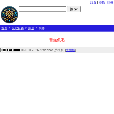
設置
|
登錄
|
註冊
>
>
>
首頁
侃吧目錄
家居
裝修
暫無侃吧
©2010-2026 Arslanbar [手機版] [
桌面版
]