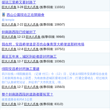
据说三里桥又要封路了
巨大八爪鱼
3-28
巨大八爪鱼
(點擊/回復: 1103/1)
西山公園現在正在開廟會
廟 temple
巨大八爪鱼
2-22
巨大八爪鱼
(點擊/回復: 1060/7)
剑南路西段已经被封了
巨大八爪鱼
12-13
巨大八爪鱼
(點擊/回復: 999/0)
我在想，安昌桥便道是否也会像青莲大桥便道那样垮塌
巨大八爪鱼
12-8
巨大八爪鱼
(點擊/回復: 1075/1)
最近五年来，城区到处都是封闭施工
巨大八爪鱼
12-7
巨大八爪鱼
(點擊/回復: 1036/2)
绵阳安昌桥封闭施工重建
四川在线—绵阳频道讯 （记者 付江）今（12）日，记者从绵阳市安昌桥综合改造
工程新闻发布会上获悉，为有效推进城区缓堵治堵工作，打通交通堵点，经过相关
部门认真研究论证，并征求广大市民意见，绵...
巨大八爪鱼
12-7
巨大八爪鱼
(點擊/回復: 1056/3)
整个剑南路西段的道路都要拓宽？
改造道路全长约4.1公里
巨大八爪鱼
12-7
巨大八爪鱼
(點擊/回復: 831/2)