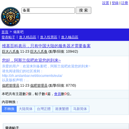
設置
|
登錄
|
註冊
>
首頁
備案吧
|
|
|
發表帖子
進入精品區
進入投票區
進入極品區
维基百科表示，只有中国大陆的服务器才需要备案
巨大八爪鱼
11-23
巨大八爪鱼
(點擊/回復: 1094/2)
您好，阿斯兰侃吧欢迎您的到来~
亲爱的用户：欢迎来到备案吧，阿斯兰侃吧欢迎您的到来~
请先阅读我们的社区准则：
http://zh.arslanbar.net/documents/eula/
以及版权声明：...
侃吧管理员
11-23
侃吧管理员
(點擊/回復: 877/0)
本吧共有主題數
2
個，帖子數
4
篇，
會員
數
0
位。
內容轉換：
不轉換
大陆简体
台灣正體
港澳繁體
马新简体
發表帖子