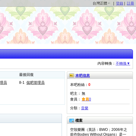
台灣正體
|
登錄
|
註冊
內容轉換：
不轉換▼
最後回復
本吧信息
理员
8-1
侃吧管理员
本吧粉絲：
0
吧主：
無
會員：
會員
0
分類：
音樂
檔案
空殼樂團（英語：BWO；2006年之
前作Bodies Without Organs）是一