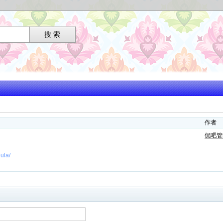
作者
侃吧管
la/