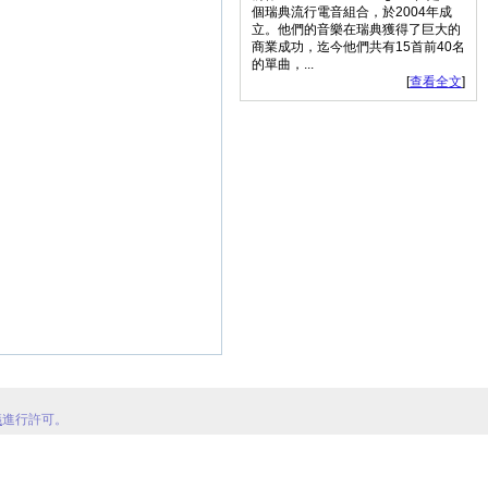
個瑞典流行電音組合，於2004年成
立。他們的音樂在瑞典獲得了巨大的
商業成功，迄今他們共有15首前40名
的單曲，...
[
查看全文
]
議
進行許可。