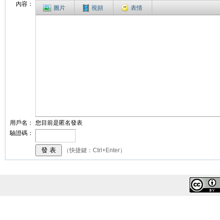
內容：
圖片
視頻
表情
用戶名：
您目前是匿名發表
驗證碼：
（快捷鍵：Ctrl+Enter）