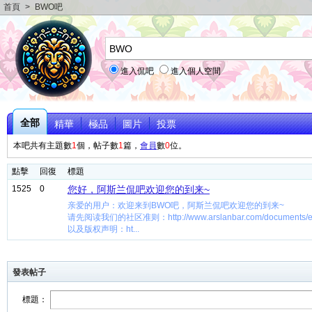
首頁
>
BWO吧
進入侃吧
進入個人空間
全部
精華
極品
圖片
投票
本吧共有主題數
1
個，帖子數
1
篇，
會員
數
0
位。
點擊
回復
標題
1525
0
您好，阿斯兰侃吧欢迎您的到来~
亲爱的用户：欢迎来到BWO吧，阿斯兰侃吧欢迎您的到来~
请先阅读我们的社区准则：http://www.arslanbar.com/documents/eu
以及版权声明：ht...
發表帖子
標題：