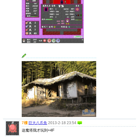
7樓
巨大八爪鱼
2013-2-18 23:54
这魔塔我才玩到+4F