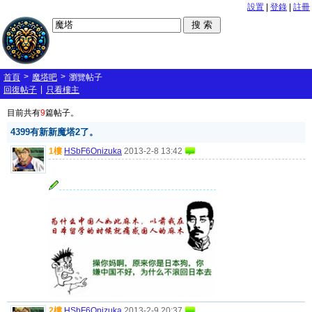
設置
|
登錄
|
註冊
>
>
首頁
魔塔吧
瀏覽帖子
|
回復帖子
只看樓主
目前共有
9
篇帖子。
4399有新新魔塔2了。
1樓
HSbF6Onizuka
2013-2-8 13:42
2樓
HSbF6Onizuka
2013-2-9 20:37