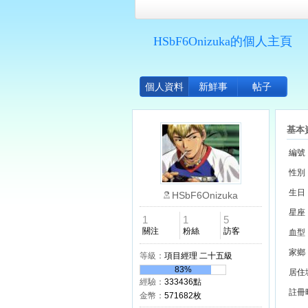
HSbF6Onizuka的個人主頁
個人資料
新鮮事
帖子
基本
編號
性別
生日
HSbF6Onizuka
星座
1
1
5
關注
粉絲
訪客
血型
家鄉
等級：
項目經理 二十五級
83%
居住
經驗：
333436點
註冊
金幣：
571682枚