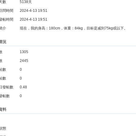
天數
5138天
訪問時間
2024-4-13 19:51
發帖時間
2024-4-13 19:51
簡介
现在，我的身高：180cm，体重：84kg，目标是减到75kg或以下。
情況
數
1305
數
2445
帖數
0
帖數
0
日發帖數
0.48
發帖數
0
資料
狀態