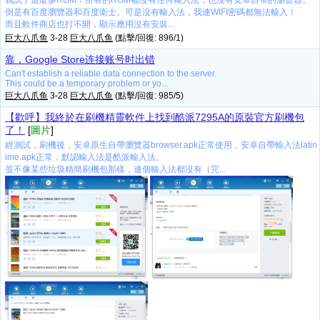
我試了這麼多ROM！所有的ROM都沒有任何輸入法，也沒有安卓自帶的瀏覽器。
倒是有百度瀏覽器和百度衛士。可是沒有輸入法，我連WIFI密碼都無法輸入！
而且軟件商店也打不開，顯示應用沒有安裝...
巨大八爪鱼
3-28
巨大八爪鱼
(點擊/回復: 896/1)
靠，Google Store连接账号时出错
Can't establish a reliable data connection to the server.
This could be a temporary problem or yo...
巨大八爪鱼
3-28
巨大八爪鱼
(點擊/回復: 985/5)
【歡呼】我終於在刷機精靈軟件上找到酷派7295A的原裝官方刷機包
了！
[
圖片
]
經測試，刷機後，安卓原生自帶瀏覽器browser.apk正常使用，安卓自帶輸入法latin
ime.apk正常，默認輸入法是酷派輸入法。
並不像某些垃圾精簡刷機包那樣，連個輸入法都沒有（完...