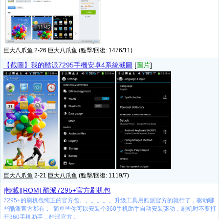
巨大八爪鱼
2-26
巨大八爪鱼
(點擊/回復: 1476/11)
【截圖】我的酷派7295手機安卓4系統截圖
[
圖片
]
巨大八爪鱼
2-21
巨大八爪鱼
(點擊/回復: 1119/7)
[轉載][ROM] 酷派7295+官方刷机包
7295+的刷机包纯正的官方包。。。。。。升级工具用酷派官方的就行了，驱动哪
些酷派官方都有， 简单些你可以安装个360手机助手自动安装驱动，刷机时不要打
开360手机助手，酷派官方...