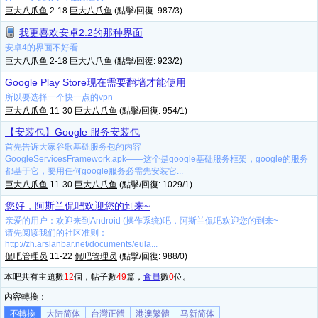
巨大八爪鱼
2-18
巨大八爪鱼
(點擊/回復: 987/3)
我更喜欢安卓2.2的那种界面
安卓4的界面不好看
巨大八爪鱼
2-18
巨大八爪鱼
(點擊/回復: 923/2)
Google Play Store现在需要翻墙才能使用
所以要选择一个快一点的vpn
巨大八爪鱼
11-30
巨大八爪鱼
(點擊/回復: 954/1)
【安装包】Google 服务安装包
首先告诉大家谷歌基础服务包的内容
GoogleServicesFramework.apk——这个是google基础服务框架，google的服务
都基于它，要用任何google服务必需先安装它...
巨大八爪鱼
11-30
巨大八爪鱼
(點擊/回復: 1029/1)
您好，阿斯兰侃吧欢迎您的到来~
亲爱的用户：欢迎来到Android (操作系统)吧，阿斯兰侃吧欢迎您的到来~
请先阅读我们的社区准则：
http://zh.arslanbar.net/documents/eula...
侃吧管理员
11-22
侃吧管理员
(點擊/回復: 988/0)
本吧共有主題數
12
個，帖子數
49
篇，
會員
數
0
位。
內容轉換：
不轉換
大陆简体
台灣正體
港澳繁體
马新简体