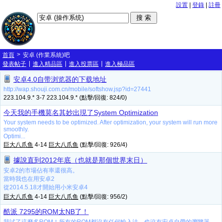
設置
|
登錄
|
註冊
>
首頁
安卓 (作業系統)吧
|
|
|
發表帖子
進入精品區
進入投票區
進入極品區
安卓4.0自带浏览器的下载地址
http://wap.shouji.com.cn/mobile/softshow.jsp?id=27441
223.104.9.* 3-7 223.104.9.* (點擊/回復: 824/0)
今天我的手機莫名其妙出現了System Optimization
Your system needs to be optimized. After optimization, your system will run more
smoothly.
Optimi...
巨大八爪鱼
4-14
巨大八爪鱼
(點擊/回復: 926/4)
據說直到2012年底（也就是那個世界末日）
安卓2的市場佔有率還很高。
當時我也在用安卓2
從2014.5.18才開始用小米安卓4
巨大八爪鱼
4-14
巨大八爪鱼
(點擊/回復: 956/2)
酷派 7295的ROM太NB了！