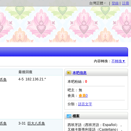
台灣正體
|
登錄
|
註冊
內容轉換：
不轉換▼
最後回復
本吧信息
4-5 182.136.21.*
爪鱼
本吧粉絲：
0
吧主：
無
會員：
會員
0
分類：
語言文字
檔案
爪鱼
3-31
巨大八爪鱼
西班牙語（西班牙語：Español），
又稱卡斯蒂利亚語（Castellano），