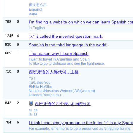
但没怎么用
Español
papá
798
0
I'm finding a website on which we can learn Spanish co
in English
1245
4
"¿" is called the inverted question mark.
930
6
Spanish is the third language in the world!
669
1
The reason why I learn Spanish
I want to travel in Argentina and Spain.
I'd like to go to Ushuaia and see the lighthouse.
710
0
西班牙语的人称代词，主格
Yo I
Tú/Usted You
Él/Ella He/She
Nosotros/Nosotras We(men)/We(women)
Ustedes You(plural)...
843
2
西班牙语的四个表示the的冠词
el los
la las
784
6
I think I can simply pronounce the letter "r" in any Span
For example, 'enfermo' is to be pronounced as 'enfedmo' for me.