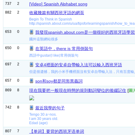
737
2
[Video] Spanish Alphabet song
882
2
收藏幾篇有關西班牙語的網頁
Begin To Think in Spanish
http://spanish.about.com/u/ua/tipsforlearningspanish/how_to_lea
653
0
我發現spanish.about.com是一個很好的西班牙語學
國外這類網站很多
650
0
在英語中，there is 常用倒裝句
西語中gustar(I like)常用倒裝句
697
2
安卓4裡面的安卓自帶輸入法可以輸入西班牙語
但是很遺憾，我的小米手機裡面沒有安卓自帶輸入法，只有百度輸
657
0
son和soy都是同形異義詞
869
8
現在我要把一般現在時態的規則動詞變位的後綴記住
[
圖
742
8
最近我學的句子
Tengo 30 a~nos.
I am 30 years old.
Edad (age)
807
7
【单词】要背的西班牙语单词