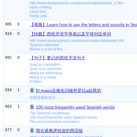
http://www.studyspanish.com/pronunciation/vowel_a.htm
nada nothing
cama bed
hasta until...
665
0
【视频】Learn how to say the letters and sounds in Sp
816
0
【转载】西班牙语字母表以及字母对应单词
http://www.studyspanish.com/pronunciation/alphabet.htm
Spanish Alphabet
Below is a list of the...
692
0
【句子】要记的西班牙语句子
Juan es carpintero.
Juan is a carpenter.
María es enfermera.
María is a nurse.
El libro...
634
1
El mapa這個名詞雖然是以a結尾的
但卻是陽性名詞。
663
1
100 most frequently used Spanish words
Top Spanish vocabulary
100 most frequently used Spanish words
The word list below is based o...
677
0
我去過雅虎知道的西語版