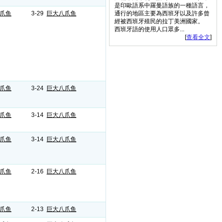
是印歐語系中羅曼語族的一種語言，
爪鱼
3-29
巨大八爪鱼
通行的地區主要為西班牙以及許多曾
經被西班牙殖民的拉丁美洲國家。
西班牙語的使用人口眾多...
[
查看全文
]
爪鱼
3-24
巨大八爪鱼
爪鱼
3-14
巨大八爪鱼
爪鱼
3-14
巨大八爪鱼
爪鱼
2-16
巨大八爪鱼
爪鱼
2-13
巨大八爪鱼