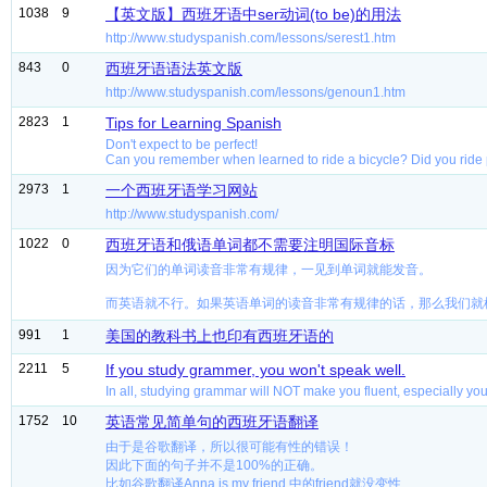
1038
9
【英文版】西班牙语中ser动词(to be)的用法
http://www.studyspanish.com/lessons/serest1.htm
843
0
西班牙语语法英文版
http://www.studyspanish.com/lessons/genoun1.htm
2823
1
Tips for Learning Spanish
Don't expect to be perfect!
Can you remember when learned to ride a bicycle? Did you ride p
2973
1
一个西班牙语学习网站
http://www.studyspanish.com/
1022
0
西班牙语和俄语单词都不需要注明国际音标
因为它们的单词读音非常有规律，一见到单词就能发音。
而英语就不行。如果英语单词的读音非常有规律的话，那么我们就根
991
1
美国的教科书上也印有西班牙语的
2211
5
If you study grammer, you won't speak well.
In all, studying grammar will NOT make you fluent, especially you
1752
10
英语常见简单句的西班牙语翻译
由于是谷歌翻译，所以很可能有性的错误！
因此下面的句子并不是100%的正确。
比如谷歌翻译Anna is my friend.中的friend就没变性