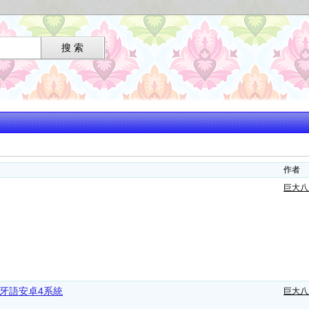
作者
巨大八
牙語安卓4系統
巨大八