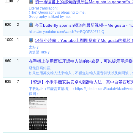
1198
7
初一地理書上的那句西班牙語Me gusta la geografí
Literal translation:
(The) Geography is pleasing to me.
Geography is liked by me.
920
2
今天butterfly spanish频道的最新视频---Me gusta - "to l
https://m.youtube.com/watch?v=BQOPSJ67fbQ
1000
1
14個小時前，Youtube上剛剛發布了Me gusta的視頻
太好了
終於講I like了
960
1
在手機上使用西班牙語輸入法的好處是，可以提示單詞拼
避免拼寫錯誤。
如果使用英文輸入法來輸入，不僅無法輸入重音符號以及倒問號，
935
7
【資源】小米手機安裝安卓4原版輸入法，其中自帶西班
下載地址（可能需要翻墻）：https://github.com/RaafatAkkad/Android
截圖：