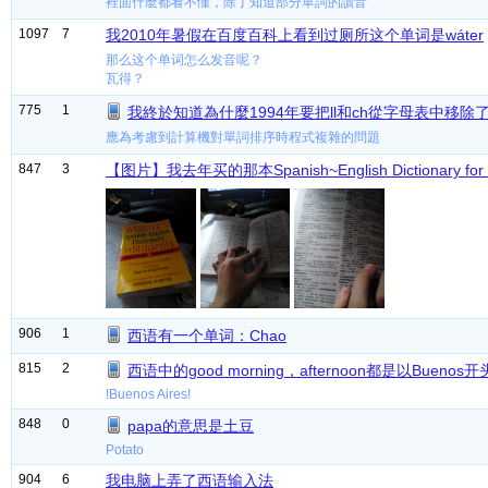
裡面什麼都看不懂，除了知道部分單詞的讀音
1097
7
我2010年暑假在百度百科上看到过厕所这个单词是wáter
那么这个单词怎么发音呢？
瓦得？
775
1
我終於知道為什麼1994年要把ll和ch從字母表中移除
應為考慮到計算機對單詞排序時程式複雜的問題
847
3
【图片】我去年买的那本Spanish~English Dictionary for
906
1
西语有一个单词：Chao
815
2
西语中的good morning，afternoon都是以Buenos
!Buenos Aires!
848
0
papa的意思是土豆
Potato
904
6
我电脑上弄了西语输入法