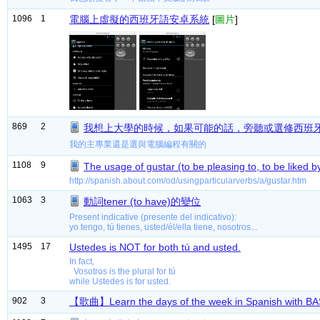
1096
1
電腦上虛擬的西班牙語安卓系統
[
圖片
]
869
2
我想上大學的時候，如果可能的話，旁聽或選修西班
我的主專業還是選與電腦編程有關的
1108
9
The usage of gustar (to be pleasing to, to be liked b
http://spanish.about.com/od/usingparticularverbs/a/gustar.htm
1063
3
動詞tener (to have)的變位
Present indicative (presente del indicativo):
yo tengo, tú tienes, usted/él/ella tiene, nosotros...
1495
17
Ustedes is NOT for both tú and usted.
In fact,
Vosotros is the plural for tú
while Ustedes is for usted.
902
3
【歌曲】Learn the days of the week in Spanish with 