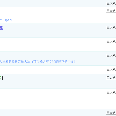
巨大八
巨大八
rn_spani...
習網
巨大八
巨大八
巨大八
入法和谷歌拼音輸入法（可以輸入英文和簡體正體中文）
巨大八
片
]
巨大八
巨大八
巨大八