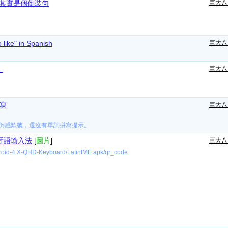
a. 其實是個倒裝句
巨大八
ike" in Spanish
巨大八
！
巨大八
寫
巨大八
倒感歎號，還沒有單詞拼寫提示。
牙語輸入法
[
圖片
]
巨大八
-4.X-QHD-Keyboard/LatinIME.apk/qr_code