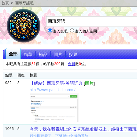
首頁
>
西班牙語吧
進入侃吧
進入個人空間
全部
精華
極品
圖片
投票
本吧共有主題數
51
個，帖子數
209
篇，
會員
數
0
位。
點擊
回復
標題
982
3
【網站】西班牙語-英語詞典
[
圖片
]
http://www.spanishdict.com/
1066
5
今天，我在我電腦上的安卓系統虛擬器上，虛擬出了西班
我也順便看了一下繁體中文版的系統。