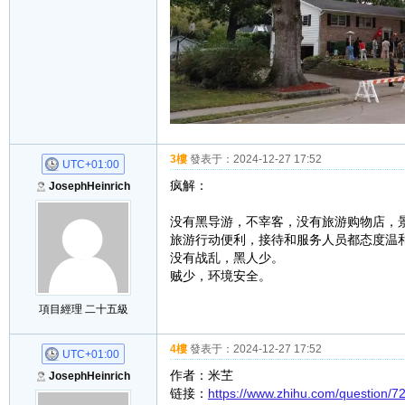
3樓
發表于：
2024-12-27 17:52
UTC+01:00
疯解：
JosephHeinrich
没有黑导游，不宰客，没有旅游购物店，
旅游行动便利，接待和服务人员都态度温
没有战乱，黑人少。
贼少，环境安全。
項目經理 二十五級
4樓
發表于：
2024-12-27 17:52
UTC+01:00
作者：米芏
JosephHeinrich
链接：
https://www.zhihu.com/question