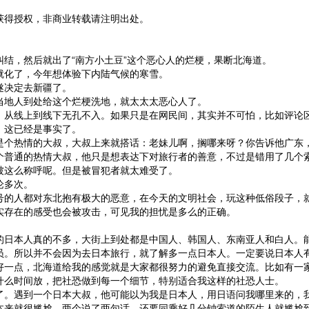
获得授权，非商业转载请注明出处。
结，然后就出了“南方小土豆”这个恶心人的烂梗，果断北海道。
就化了，今年想体验下内陆气候的寒雪。
遂决定去新疆了。
当地人到处给这个烂梗洗地，就太太太恶心人了。
，从线上到线下无孔不入。如果只是在网民间，其实并不可怕，比如评论
，这已经是事实了。
是个热情的大叔，大叔上来就搭话：老妹儿啊，搁哪来呀？你告诉他广东
个普通的热情大叔，他只是想表达下对旅行者的善意，不过是错用了几个
被这么称呼呢。但是被冒犯者就太难受了。
论多次。
号的人都对东北抱有极大的恶意，在今天的文明社会，玩这种低俗段子，
实存在的感受也会被攻击，可见我的担忧是多么的正确。
的日本人真的不多，大街上到处都是中国人、韩国人、东南亚人和白人。
员。所以并不会因为去日本旅行，就了解多一点日本人。一定要说日本人
好一点，北海道给我的感觉就是大家都很努力的避免直接交流。比如有一
什么时间放，把社恐做到每一个细节，特别适合我这样的社恐人士。
了。遇到一个日本大叔，他可能以为我是日本人，用日语问我哪里来的，
本来就很尴尬，两个说了两句话，还要同乘好几分钟索道的陌生人就尴尬