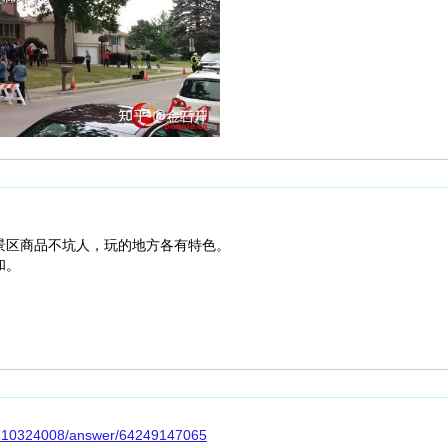
景区商品不坑人，玩的地方各有特色。
和。
/7210324008/answer/64249147065