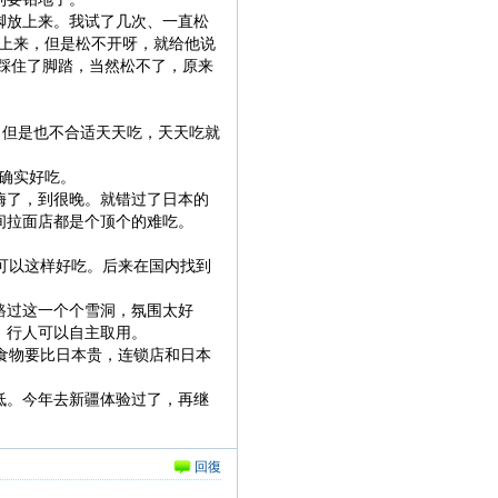
脚放上来。我试了几次、一直松
放上来，但是松不开呀，就给他说
脚踩住了脚踏，当然松不了，原来
。但是也不合适天天吃，天天吃就
也确实好吃。
嗨了，到很晚。就错过了日本的
间拉面店都是个顶个的难吃。
可以这样好吃。后来在国内找到
路过这一个个雪洞，氛围太好
，行人可以自主取用。
食物要比日本贵，连锁店和日本
低。今年去新疆体验过了，再继
回復