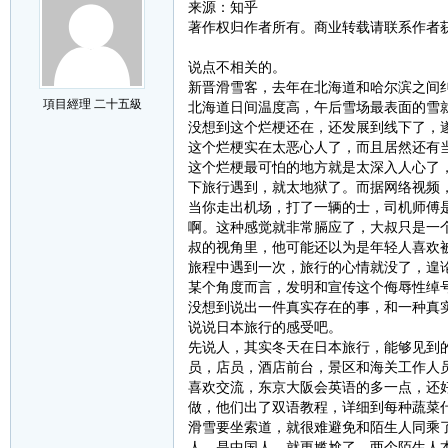
来源：知乎
著作权归作者所有。商业转载请联系作者
说点不相关的。
新晋滑雪客，去年在北海道和哈尔滨之间纠
項目經理 二十五級
北海道日间温度高，午后雪场最表面的雪
没想到这个烂梗还在，还发展到线下了，
这个烂梗实在太恶心人了，而且居然还有
这个烂梗最可怕的地方就是太深入人心了
下旅行遇到，就太地狱了。而据网络视频
当你走出机场，打了一辆的士，司机师傅
啊。这种感觉就非常膈应了，大叔只是一
叔的视角里，他可能还以为是年轻人喜欢
旅程中遇到一次，旅行的心情就没了，遑
某个角度而言，发明和宣传这个侮辱性绰
没想到说出一件真实存在的事，和一种真
说说日本旅行的感受吧。
先说人，其实冬天在日本旅行，能够见到
员，店员，酒店前台，景区和海关工作人
喜欢交流，东京大阪会英语的多一点，还
做，他们出了双语教程，详细到每种蔬菜
滑雪要坐索道，就很难避免和陌生人同乘
人，是中国人，就更尴尬了。两个陌生人