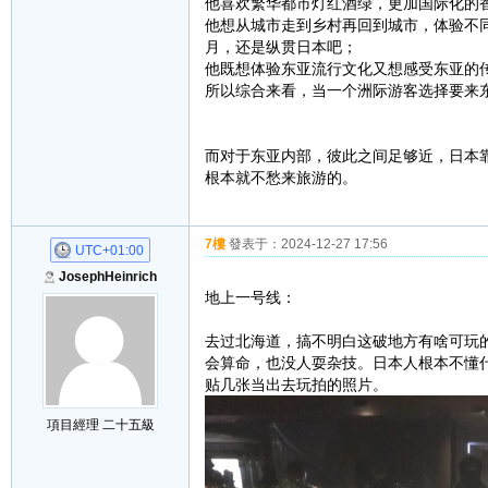
他喜欢繁华都市灯红酒绿，更加国际化的
他想从城市走到乡村再回到城市，体验不
月，还是纵贯日本吧；
他既想体验东亚流行文化又想感受东亚的传
所以综合来看，当一个洲际游客选择要来
而对于东亚内部，彼此之间足够近，日本
根本就不愁来旅游的。
7樓
發表于：
2024-12-27 17:56
UTC+01:00
JosephHeinrich
地上一号线：
去过北海道，搞不明白这破地方有啥可玩
会算命，也没人耍杂技。日本人根本不懂
贴几张当出去玩拍的照片。
項目經理 二十五級