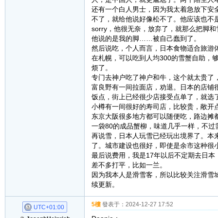
还有一个白人男士，因为我太着急放下安
不了，就给他说好像松不了。他应该也不是
sorry，他很无奈，放弃了，就那么把
他说的是我的脚……被自己蠢到了。
然后说吃，个人而言，日本食物适合旅游
在札幌，可以吃到人均300的雪蟹自助
烦了。
专门去神户吃了神户和牛，这个就太贵了，一
富良野有一间拉面店，劝退。日本的店铺
饭点，街上已经很少店接受点单了，就选
小樽有一间很好的寿司店，比较贵，敞开点
东京大阪很多地方都可以随便吃，路边摊
一袋80的成品蟹柳，味道几乎一样，不过
再说雪，日本人玩雪已经玩出境界了。本
了。城市建设也很好，即使是余市这种很
最后说费用，我是17年以后不定期去日
差不多打平，比如一兰。
因为我本人是滑雪客，所以比较关注滑雪
续更新。
5樓
發表于：
2024-12-27 17:52
UTC+01:00