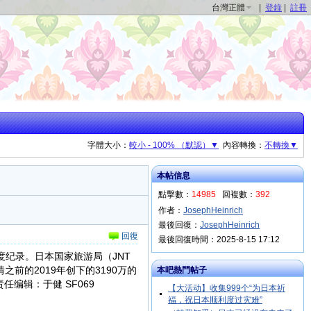
台灣正體
|
登錄
|
註冊
字體大小：
較小 - 100% （默認）▼
內容轉換：
不轉換▼
本帖信息
點擊數：
14985
回複數：
392
作者：
JosephHeinrich
最後回復：
JosephHeinrich
回復
最後回復時間：2025-8-15 17:12
纪录。日本国家旅游局（JNT
前的2019年创下的3190万的
本吧熱門帖子
编辑：于健 SF069
【大活动】收集999个“为日本祈
福，祝日本顺利度过灾难”