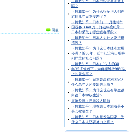
（轉載知乎）日本已经没有未来了
吗？
（轉載知乎）为什么很多华人都声
称这几年日本变差了？
（轉載知乎）日本前 11 月接待外
国游客 3340 万，打破年度纪录，
回復
日本都采取了哪些吸客手段？
（轉載知乎）日本人为什么吃得很
清淡？
（轉載知乎）为什么日本经济发展
停滞了近30年，近年却没有出现特
别严重的社会问题？
（轉載知乎）日本在“失去的30
年”经济低迷下，为何能维持98%以
上的就业率？
（轉載知乎）日本是高福利国家为
什么老年人还要出去上班？
（轉載知乎）为什么现在有学生很
向往日本学校生活？
貨幣兌換：日元和人民幣
（轉載知乎）现在去日本旅游是不
是会被嘲笑？
（轉載知乎）日本是发达国家，为
什么日本人还要努力上班？