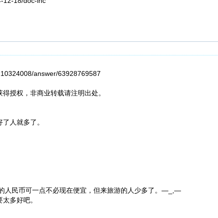
4-12-18/doc-inc
210324008/answer/63928769587
获得授权，非商业转载请注明出处。
好了人就多了。
时的人民币可一点不必现在便宜，但来旅游的人少多了。—_,—
要太多好吧。