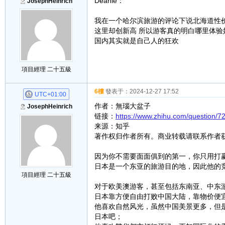
Deanie：
JosephHeinrich
我在一个哈尔滨旅游的评论下说北海道性价
这里却创新高 所以游客真的明白哪里体验好
国内其实就是自己人的狂欢
項目經理 二十五級
6樓
發表于：
2024-12-27 17:52
UTC+01:00
作者：無瑙大盆子
JosephHeinrich
链接：
https://www.zhihu.com/question
来源：知乎
著作权归作者所有。商业转载请联系作者
因为你不需要面面俱到的第一，你只用打
日本是一个东亚的旅游目的地，因此他的
項目經理 二十五級
对于欧美澳游客，甚至包括东南亚、中东
日本靠方便自由打败中国大陆，靠物价便
他喜欢自然风光，虽然中国美景更多，但是
日本吧；