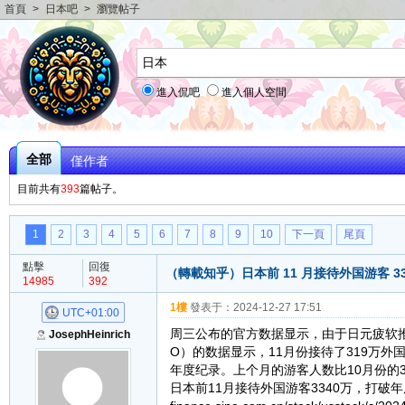
首頁
>
日本吧
>
瀏覽帖子
進入侃吧
進入個人空間
全部
僅作者
目前共有
393
篇帖子。
1
2
3
4
5
6
7
8
9
10
下一頁
尾頁
點擊
回復
（轉載知乎）日本前 11 月接待外国游客 
14985
392
1樓
發表于：
2024-12-27 17:51
UTC+01:00
周三公布的官方数据显示，由于日元疲软推
JosephHeinrich
O）的数据显示，11月份接待了319万外
年度纪录。上个月的游客人数比10月份的3
日本前11月接待外国游客3340万，打破年