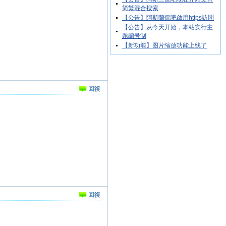
简繁混合搜索
【公告】阿斯蘭侃吧啟用https訪問
【公告】从今天开始，本站实行主
题编号制
【新功能】图片缩放功能上线了
回復
回復