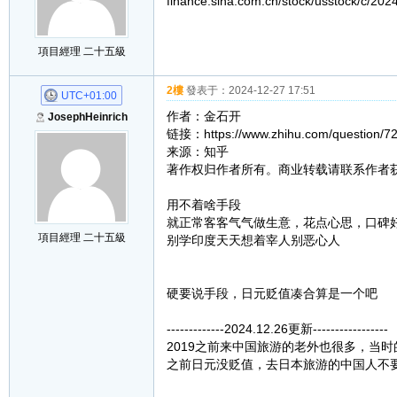
finance.sina.com.cn/stock/usstock/c/202
項目經理 二十五級
2樓
發表于：
2024-12-27 17:51
UTC+01:00
作者：金石开
JosephHeinrich
链接：https://www.zhihu.com/question/7
来源：知乎
著作权归作者所有。商业转载请联系作者
用不着啥手段
就正常客客气气做生意，花点心思，口碑
項目經理 二十五級
别学印度天天想着宰人别恶心人
硬要说手段，日元贬值凑合算是一个吧
-------------2024.12.26更新-----------------
2019之前来中国旅游的老外也很多，当
之前日元没贬值，去日本旅游的中国人不