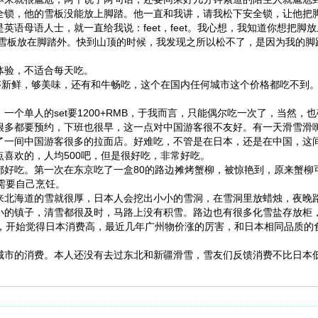
全锁，他的雪板没能放上脚踏。他一直和我讲，请我松下安全锁，让他把
英语母语人士，就一直给我说：feet，feet。我心想，我知道你想把脚
脚和雪板放在脚踏外。快到山顶的时候，我发现之所以松不了，是因为我的
体验，不适合每天吃。
，够新鲜，够美味，还有和牛畅吃，这个在国内任何城市这个价格都吃不到
个单人的set要1200+RMB，于我而言，只能偶尔吃一次了，当然，
很多都要预约，下班也很早，这一点对中国游客很不友好。有一天滑雪滑
了一间中国游客很多的拉面店。好难吃，不管是在日本，还是在中国，这
喜欢的，人均500吧，但是很好吃，非常好吃。
都好吃。第一次在东京吃了一盒80的路边摊烤蟹柳，被惊艳到，原来蟹柳
需要自己烹饪。
来北海道的雪就很厚，日本人会挖出小小的雪洞，在雪洞里放蜡烛，夜晚
小的镇子，清雪都很及时，马路上没有积雪。路边也有很多化雪盐存放柜
本，开始觉得日本消费高，最近几年广州物价涨的厉害，和日本相同品质的
城市的消费。本人还没有去过东北和新疆滑雪，雪友们反馈消费不比日本