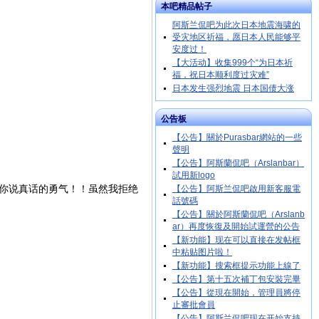
本吧精品帖子
阿斯兰侃吧为此次日本地震海啸的
受灾地区祈福，愿日本人民能够平
安度过！
【大活动】收集999个“为日本祈
福，祝日本顺利度过灾难”
日本发生强烈地震 日本国债大涨
公告板
【公告】關於Purasbar網站的一些
聲明
【公告】阿斯蘭侃吧（Arslanbar）
試用新logo
佩你说真话的勇气！！虽然我拒绝
【公告】阿斯兰侃吧啟用新客服電
話號碼
【公告】關於阿斯蘭侃吧（Arslanb
ar）再度恢復及開始試運營的公告
【新功能】现在可以直接在发帖框
中粘贴图片啦！
【新功能】搜索框提示功能上線了
【公告】第十五次補丁包安裝完畢
【公告】從現在開始，管理員將停
止審批會員
【公告】阿斯兰侃吧现在开始支持