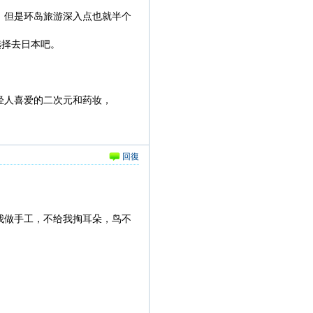
；
，但是环岛旅游深入点也就半个
选择去日本吧。
轻人喜爱的二次元和药妆，
回復
我做手工，不给我掏耳朵，鸟不