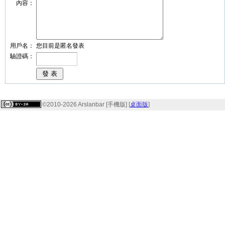
內容：
用戶名：
您目前是匿名發表
驗證碼：
©2010-2026 Arslanbar [手機版] [
桌面版
]