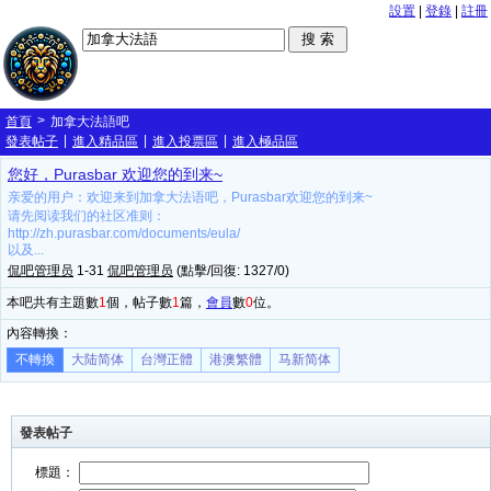
設置
|
登錄
|
註冊
>
首頁
加拿大法語吧
|
|
|
發表帖子
進入精品區
進入投票區
進入極品區
您好，Purasbar 欢迎您的到来~
亲爱的用户：欢迎来到加拿大法语吧，Purasbar欢迎您的到来~
请先阅读我们的社区准则：
http://zh.purasbar.com/documents/eula/
以及...
侃吧管理员
1-31
侃吧管理员
(點擊/回復: 1327/0)
本吧共有主題數
1
個，帖子數
1
篇，
會員
數
0
位。
內容轉換：
不轉換
大陆简体
台灣正體
港澳繁體
马新简体
發表帖子
標題：