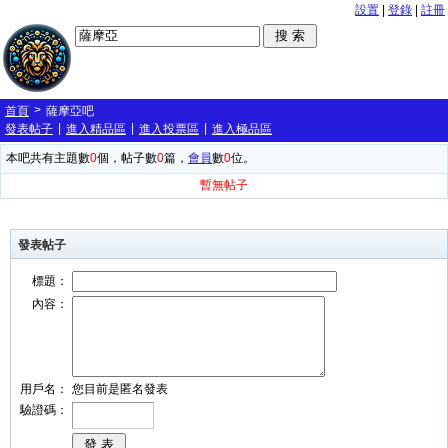
設置
|
登錄
|
註冊
>
首頁
薩摩亞吧
|
|
|
發表帖子
進入精品區
進入投票區
進入極品區
本吧共有主題數
0
個，帖子數
0
篇，
會員
數
0
位。
暫無帖子
發表帖子
標題：
內容：
用戶名：
您目前是匿名發表
驗證碼：