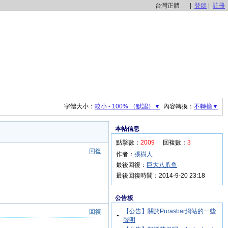
台灣正體
|
登錄
|
註冊
字體大小：
較小 - 100% （默認）▼
內容轉換：
不轉換▼
本帖信息
點擊數：
2009
回複數：
3
回復
作者：
張樹人
最後回復：
巨大八爪鱼
最後回復時間：2014-9-20 23:18
公告板
【公告】關於Purasbar網站的一些
聲明