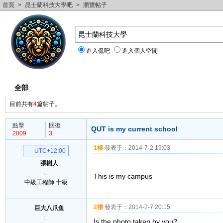
首頁
>
昆士蘭科技大學吧
>
瀏覽帖子
進入侃吧
進入個人空間
全部
僅作者
目前共有
4
篇帖子。
點擊
回復
QUT is my current school
2009
3
1樓
發表于：
2014-7-2 19:03
UTC+12:00
張樹人
This is my campus