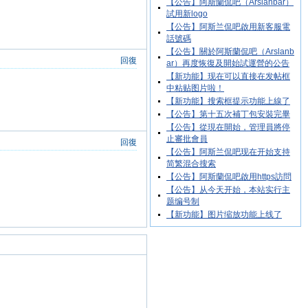
【公告】阿斯蘭侃吧（Arslanbar）
試用新logo
【公告】阿斯兰侃吧啟用新客服電
話號碼
【公告】關於阿斯蘭侃吧（Arslanb
回復
ar）再度恢復及開始試運營的公告
【新功能】现在可以直接在发帖框
中粘贴图片啦！
【新功能】搜索框提示功能上線了
【公告】第十五次補丁包安裝完畢
【公告】從現在開始，管理員將停
止審批會員
【公告】阿斯兰侃吧现在开始支持
简繁混合搜索
【公告】阿斯蘭侃吧啟用https訪問
【公告】从今天开始，本站实行主
题编号制
【新功能】图片缩放功能上线了
回復