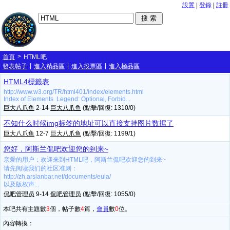
設置
|
登錄
|
註冊
>
首頁
HTML吧
|
|
|
發表帖子
進入精品區
進入投票區
進入極品區
HTML4標籤表
http://www.w3.org/TR/html401/index/elements.html
Index of Elements Legend: Optional, Forbid...
巨大八爪鱼
2-14
巨大八爪鱼
(點擊/回復: 1310/0)
不知什么时候img标签的地址可以直接支持图片数据了
巨大八爪鱼
12-7
巨大八爪鱼
(點擊/回復: 1199/1)
您好，阿斯兰侃吧欢迎您的到来~
亲爱的用户：欢迎来到HTML吧，阿斯兰侃吧欢迎您的到来~
请先阅读我们的社区准则：
http://zh.arslanbar.net/documents/eula/
以及版权声...
侃吧管理员
9-14
侃吧管理员
(點擊/回復: 1055/0)
本吧共有主題數
3
個，帖子數
4
篇，
會員
數
0
位。
內容轉換：