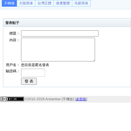
不轉換
大陆简体
台灣正體
港澳繁體
马新简体
發表帖子
標題：
內容：
用戶名：
您目前是匿名發表
驗證碼：
©2010-2026 Arslanbar [手機版] [
桌面版
]