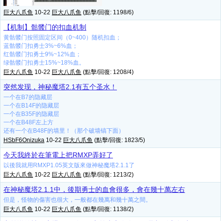
巨大八爪鱼
10-22
巨大八爪鱼
(點擊/回復: 1198/6)
【机制】骷髅门的扣血机制
黄骷髅门按照固定区间（0~400）随机扣血；
蓝骷髅门扣勇士3%~6%血；
红骷髅门扣勇士9%~12%血；
绿骷髅门扣勇士15%~18%血。
巨大八爪鱼
10-22
巨大八爪鱼
(點擊/回復: 1208/4)
突然发现，神秘魔塔2.1有五个圣水！
一个在B7的隐藏层
一个在B14F的隐藏层
一个在B35F的隐藏层
一个在B48F左上方
还有一个在B48F的墙里！（那个破墙镐下面）
HSbF6Onizuka
10-22
巨大八爪鱼
(點擊/回復: 1823/5)
今天我終於在筆電上把RMXP弄好了
以後我就用RMXP1.05英文版來做神秘魔塔2.1.1了
巨大八爪鱼
10-22
巨大八爪鱼
(點擊/回復: 1213/2)
在神秘魔塔2.1.1中，後期勇士的血會很多，會在幾十萬左右
但是，怪物的傷害也很大，一般都在幾萬和幾十萬之間。
巨大八爪鱼
10-22
巨大八爪鱼
(點擊/回復: 1138/2)