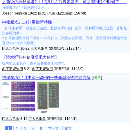
之前说的神秘魔塔2.1.1在9月之前肯定发布，可是都到这个时候了……
神秘魔塔2.1.1居然还没发布……
JosephHeinrich
10-22
巨大八爪鱼
(點擊/回復: 1567/9)
神秘魔塔2.1.1的兩個新特性
1.如果不解壓，就無法玩遊戲。遊戲會彈出窗口提示：請解壓后再玩遊戲，否則無
法存檔的哦。
2.如果檢測到目錄下沒有save文件夾，則會自動創建。另外，遊戲發佈時我也會故
意把save文件夾刪除。...
巨大八爪鱼
10-22
巨大八爪鱼
(點擊/回復: 2193/14)
【灌水吧驻神秘魔塔吧大使馆】
祝两吧友谊长存，也希望各位多来灌水吧
名字不能给用
8-21
名字不能给用
(點擊/回復: 1148/0)
神秘魔塔2.1.1中51~53F的一些新型怪物的能力值
[
圖片
]
巨大八爪鱼
8-12
巨大八爪鱼
(點擊/回復: 1164/1)
1
2
3
4
5
下一頁
尾頁