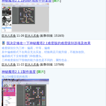
神秘魔塔2.1.1的56F地形十分复杂
[
圖片
]
巨大八爪鱼
11-26
巨大八爪鱼
(點擊/回復: 1518/3)
我决定修改一下神秘魔塔2.1难度版的难度级别选项及效果
难度级别分为三种：偏易，中等，偏难
其中偏难模式下在商店无法买血，经验商店只能升级，不能加攻防。
偏易模式下没有骷髅门和骷髅头。
三种难度级别下怪物的能力值也是不同的，属性也会...
巨大八爪鱼
11-22
巨大八爪鱼
(點擊/回復: 1378/8)
神秘魔塔2.1.1製作進度
[
圖片
]
地上54樓目前的佈局：