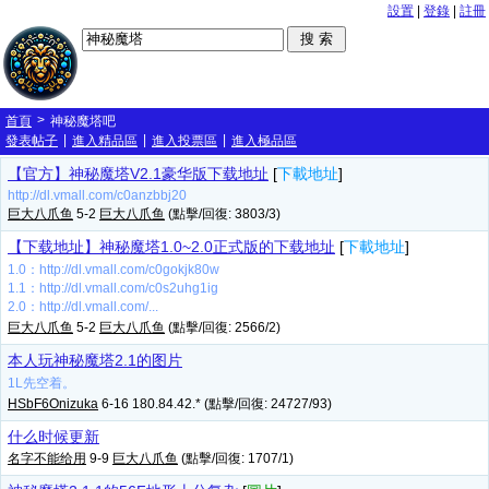
設置
|
登錄
|
註冊
>
首頁
神秘魔塔吧
|
|
|
發表帖子
進入精品區
進入投票區
進入極品區
【官方】神秘魔塔V2.1豪华版下载地址
[
下載地址
]
http://dl.vmall.com/c0anzbbj20
巨大八爪鱼
5-2
巨大八爪鱼
(點擊/回復: 3803/3)
【下载地址】神秘魔塔1.0~2.0正式版的下载地址
[
下載地址
]
1.0：http://dl.vmall.com/c0gokjk80w
1.1：http://dl.vmall.com/c0s2uhg1ig
2.0：http://dl.vmall.com/...
巨大八爪鱼
5-2
巨大八爪鱼
(點擊/回復: 2566/2)
本人玩神秘魔塔2.1的图片
1L先空着。
HSbF6Onizuka
6-16 180.84.42.* (點擊/回復: 24727/93)
什么时候更新
名字不能给用
9-9
巨大八爪鱼
(點擊/回復: 1707/1)