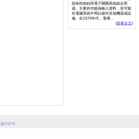
技術的按鈕與電子開關系統組合而
成。主要的功能為輸入資料，並可能
在電腦系統中用以操作其他機器或設
備。在1970年代，電傳...
[
查看全文
]
議
進行許可。