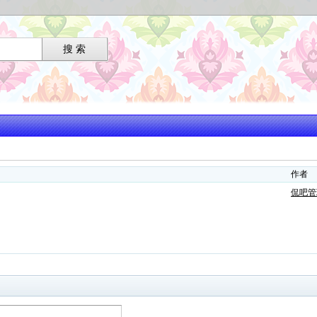
作者
侃吧管