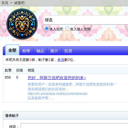
首頁
>
鍵盤吧
進入侃吧
進入個人空間
全部
精華
極品
圖片
投票
本吧共有主題數
1
個，帖子數
1
篇，
會員
數
0
位。
點擊
回復
標題
856
0
您好，阿斯兰侃吧欢迎您的到来~
亲爱的用户：欢迎来到键盘吧，阿斯兰侃吧欢迎您的到来~
请先阅读我们的社区准则：
http://zh.arslanbar.net/documents/eula/
以及版权声明：...
發表帖子
標題：