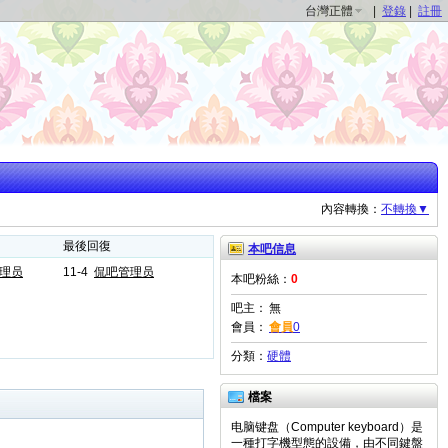
台灣正體
|
登錄
|
註冊
內容轉換：
不轉換▼
最後回復
本吧信息
理员
11-4
侃吧管理员
本吧粉絲：
0
吧主：
無
會員：
會員
0
分類：
硬體
檔案
电脑键盘（Computer keyboard）是
一種打字機型態的設備，由不同鍵盤