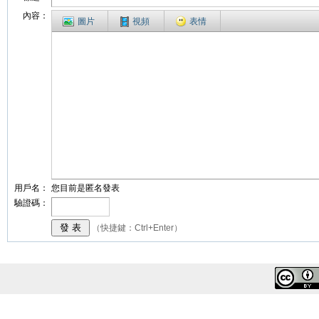
內容：
圖片
視頻
表情
用戶名：
您目前是匿名發表
驗證碼：
（快捷鍵：Ctrl+Enter）