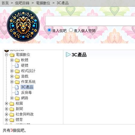
首頁
>
侃吧目錄
>
電腦數位
>
3C產品
進入侃吧
進入個人空間
侃吧目錄
3C產品
電腦數位
軟體
硬體
程式設計
遊戲
作業系統
3C產品
反病毒
網路
校園
新聞
社會與時政
體育
娛樂休閑
共有
3
個侃吧。
文化娛樂