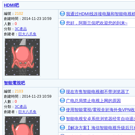
商業與金融
HDMI吧
人文話題
自然科學
編號：
2102
我通过HDMI线连接电脑和智能电视
家居
創建時間：2014-11-23 10:59
您好，阿斯兰侃吧欢迎您的到来~
健康
人數：
0
國家和地區
分類：
3C產品
其他
創建者：
巨大八爪鱼
社群服務
智能電視吧
編號：
2103
现在市售智能电视都不带浏览器了
創建時間：2014-11-23 10:59
广电总局禁止电视上网的原因
人數：
0
分類：
3C產品
使用智能電視/電視盒於海外免VPN收
創建者：
巨大八爪鱼
智能电视安卓系统浏览器经常自动退
【解决方案】海信智能电视升级后只有