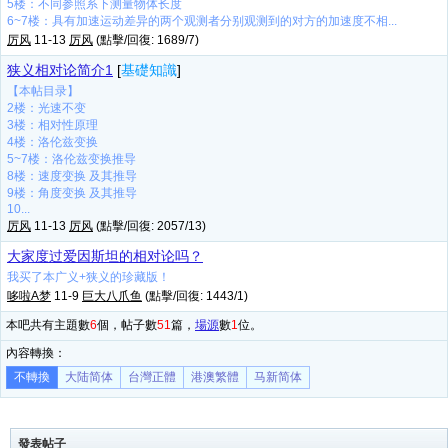
5楼：不同参照系下测量物体长度
6~7楼：具有加速运动差异的两个观测者分别观测到的对方的加速度不相...
厉风
11-13
厉风
(點擊/回復: 1689/7)
狭义相对论简介1
[
基礎知識
]
【本帖目录】
2楼：光速不变
3楼：相对性原理
4楼：洛伦兹变换
5~7楼：洛伦兹变换推导
8楼：速度变换 及其推导
9楼：角度变换 及其推导
10...
厉风
11-13
厉风
(點擊/回復: 2057/13)
大家度过爱因斯坦的相对论吗？
我买了本广义+狭义的珍藏版！
哆啦A梦
11-9
巨大八爪鱼
(點擊/回復: 1443/1)
本吧共有主題數
6
個，帖子數
51
篇，
場源
數
1
位。
內容轉換：
不轉換
大陆简体
台灣正體
港澳繁體
马新简体
發表帖子