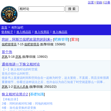
設置
|
登錄
|
註冊
>
首頁
相對論吧
|
|
|
發表帖子
進入精品區
進入投票區
進入極品區
您好，阿斯兰侃吧欢迎您的到来~
[
吧務管理
] [
置頂
]
侃吧管理员
7-15
侃吧管理员
(點擊/回復: 1508/0)
冒个泡
厉风
5-18
厉风
(點擊/回復: 1390/2)
通俗地讲一下狭义相对论
【一】狭义相对论的时空观
首先介绍什么叫时空。
很多书上直接说时间和空间合在一起称为时空，这太笼统，不直观，而且没有强调
重要细节，你看过这种说法之后，也许会以为自己知道了时空就是那么一回事...
厉风
1-2
巨大八爪鱼
(點擊/回復: 2501/22)
狭义相对论简介2
[
基礎知識
]
【本帖目录】
2楼：同时的相对性3楼：同地的相对性
4楼：洛伦兹变换的逆变换