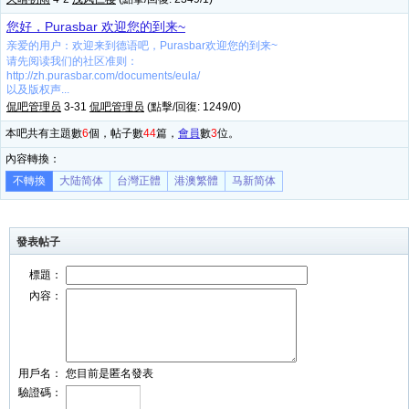
您好，Purasbar 欢迎您的到来~
亲爱的用户：欢迎来到德语吧，Purasbar欢迎您的到来~
请先阅读我们的社区准则：
http://zh.purasbar.com/documents/eula/
以及版权声...
侃吧管理员
3-31
侃吧管理员
(點擊/回復: 1249/0)
本吧共有主題數
6
個，帖子數
44
篇，
會員
數
3
位。
內容轉換：
不轉換
大陆简体
台灣正體
港澳繁體
马新简体
發表帖子
標題：
內容：
用戶名：
您目前是匿名發表
驗證碼：