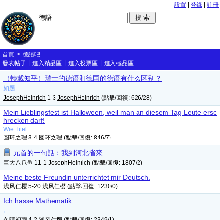
設置
|
登錄
|
註冊
>
首頁
德語吧
|
|
|
發表帖子
進入精品區
進入投票區
進入極品區
（轉載知乎）瑞士的德语和德国的德语有什么区别？
如题
JosephHeinrich
1-3
JosephHeinrich
(點擊/回復: 626/28)
Mein Lieblingsfest ist Halloween, weil man an diesem Tag Leute ersc
hrecken darf!
Wie Titel
圆环之理
3-4
圆环之理
(點擊/回復: 846/7)
元首的一句話：我到河北省來
巨大八爪鱼
11-1
JosephHeinrich
(點擊/回復: 1807/2)
Meine beste Freundin unterrichtet mir Deutsch.
浅风仁樱
5-20
浅风仁樱
(點擊/回復: 1230/0)
Ich hasse Mathematik.
。
久晴初雨
4-2
浅风仁樱
(點擊/回復: 2349/1)