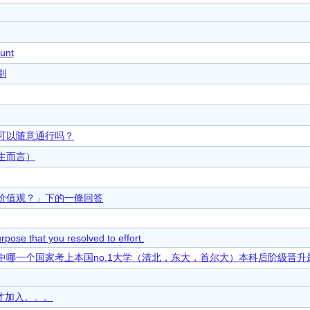
unt
劃
可以随意通行吗？
生而言）
价值观？」下的一條回答
rpose that you resolved to effort.
哪一个国家考上本国no.1大学（清北，东大，首尔大）本科后阶级晋升
在才加入。。。