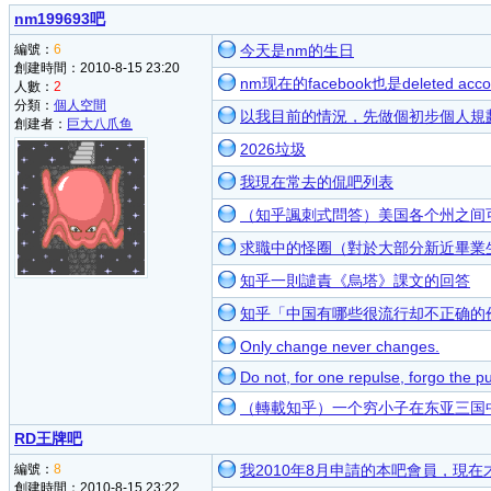
nm199693吧
編號：
6
今天是nm的生日
創建時間：2010-8-15 23:20
nm现在的facebook也是deleted acco
人數：
2
分類：
個人空間
以我目前的情況，先做個初步個人規
創建者：
巨大八爪鱼
2026垃圾
我現在常去的侃吧列表
（知乎諷刺式問答）美国各个州之间
求職中的怪圈（對於大部分新近畢業
知乎一則譴責《烏塔》課文的回答
知乎「中国有哪些很流行却不正确的
Only change never changes.
Do not, for one repulse, forgo the pu
（轉載知乎）一个穷小子在东亚三国中
RD王牌吧
編號：
8
我2010年8月申請的本吧會員，現
創建時間：2010-8-15 23:22