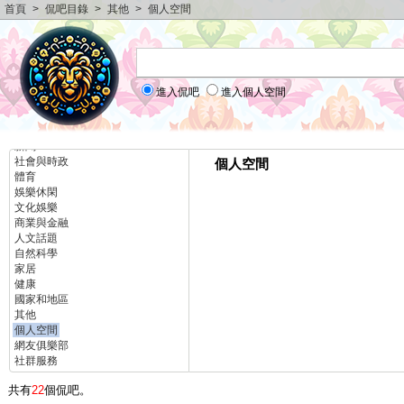
首頁
>
侃吧目錄
>
其他
>
個人空間
進入侃吧
進入個人空間
侃吧目錄
電腦數位
校園
新聞
社會與時政
個人空間
體育
娛樂休閑
文化娛樂
商業與金融
人文話題
自然科學
家居
健康
國家和地區
其他
個人空間
網友俱樂部
社群服務
共有
22
個侃吧。