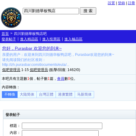
設置
|
登錄
|
註冊
>
首頁
四川劉德華板鴨店吧
|
|
|
發表帖子
進入精品區
進入投票區
進入極品區
您好，Purasbar 欢迎您的到来~
亲爱的用户：欢迎来到四川刘德华板鸭店吧，Purasbar欢迎您的到来~
请先阅读我们的社区准则：
http://zh.purasbar.com/documents/eula/...
侃吧管理员
1-15
侃吧管理员
(點擊/回復: 1462/0)
本吧共有主題數
1
個，帖子數
1
篇，
會員
數
0
位。
內容轉換：
不轉換
大陆简体
台灣正體
港澳繁體
马新简体
發表帖子
標題：
內容：