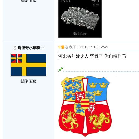
闊佬 五級
9樓
發表于：
2012-7-16 12:49
斯德哥尔摩骑士
河北省的嫂夫人 弱爆了 你们相信吗
闊佬 五級