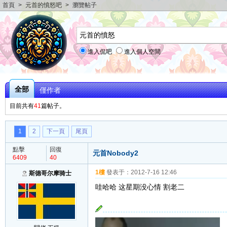
首頁
>
元首的憤怒吧
>
瀏覽帖子
進入侃吧
進入個人空間
全部
僅作者
目前共有
41
篇帖子。
1
2
下一頁
尾頁
點擊
回復
元首Nobody2
6409
40
1樓
發表于：
2012-7-16 12:46
斯德哥尔摩骑士
哇哈哈 这星期没心情 割老二