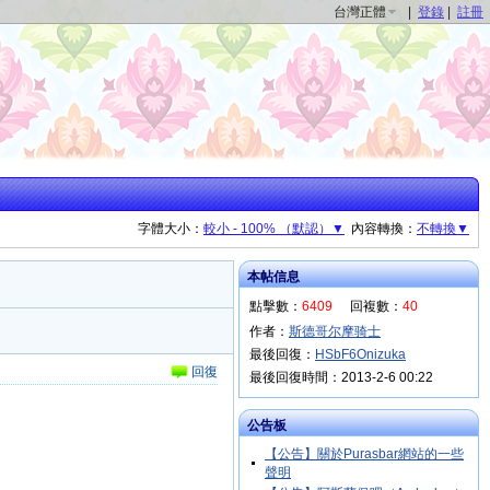
台灣正體
|
登錄
|
註冊
字體大小：
較小 - 100% （默認）▼
內容轉換：
不轉換▼
本帖信息
點擊數：
6409
回複數：
40
作者：
斯德哥尔摩骑士
最後回復：
HSbF6Onizuka
回復
最後回復時間：2013-2-6 00:22
公告板
【公告】關於Purasbar網站的一些
聲明