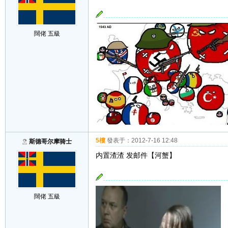
闊佬 五級
5樓
發表于：
2012-7-16 12:48
斯德哥尔摩骑士
内置渣渣 发邮件【河蟹】
闊佬 五級