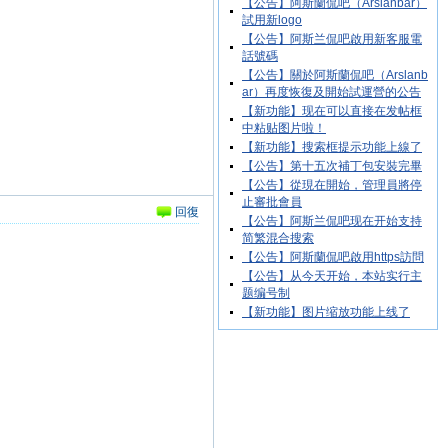
【公告】阿斯蘭侃吧（Arslanbar）
試用新logo
【公告】阿斯兰侃吧啟用新客服電
話號碼
【公告】關於阿斯蘭侃吧（Arslanb
ar）再度恢復及開始試運營的公告
【新功能】现在可以直接在发帖框
中粘贴图片啦！
【新功能】搜索框提示功能上線了
【公告】第十五次補丁包安裝完畢
【公告】從現在開始，管理員將停
止審批會員
回復
【公告】阿斯兰侃吧现在开始支持
简繁混合搜索
【公告】阿斯蘭侃吧啟用https訪問
【公告】从今天开始，本站实行主
题编号制
【新功能】图片缩放功能上线了