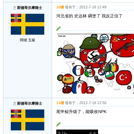
10樓
發表于：
2012-7-16 12:49
斯德哥尔摩骑士
河北省的 史达林 碉堡了 我反正信了
闊佬 五級
11樓
發表于：
2012-7-16 12:50
斯德哥尔摩骑士
尾申鲸升级了，能吸收NPK