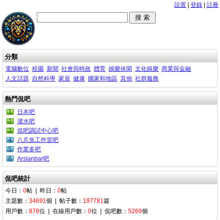
設置
|
登錄
|
註冊
分類
電腦數位
校園
新聞
社會與時政
體育
娛樂休閑
文化娛樂
商業與金融
人文話題
自然科學
家居
健康
國家和地區
其他
社群服務
熱門侃吧
1
日本吧
2
灌水吧
3
侃吧調試中心吧
4
八爪魚工作室吧
5
作業多吧
6
Arslanbar吧
侃吧統計
今日：
0
帖 | 昨日：
0
帖
主題數：
34691
個 | 帖子數：
197781
篇
用戶數：
878
位 | 在線用戶數：
0
位 | 侃吧數：
5269
個