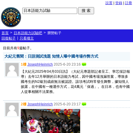
設置
|
登錄
|
註冊
>
>
首頁
日本語能力試驗吧
瀏覽帖子
|
回復帖子
只看樓主
目前共有
9
篇帖子。
大紀元舊聞：日語測試洩題 知情人曝中國考場作弊方式
1樓
JosephHeinrich
2025-6-20 23:16
【大紀元2025年04月03日訊】（大紀元專題部記者呈工、寧芯採訪報
導）去年12月舉辦的日本語能力考試，因中國考場洩漏答案，導致多
國考生的N2級別成績無法被認證。該項考試時常發生舞弊，據知情人
披露，在中國有一種運作方式，花4萬元「保過」。在日本，也有中國
人從事相關不法業務。
2樓
JosephHeinrich
2025-6-20 23:17