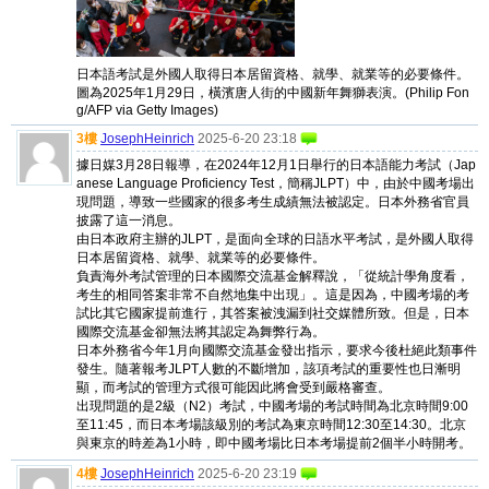
日本語考試是外國人取得日本居留資格、就學、就業等的必要條件。
圖為2025年1月29日，橫濱唐人街的中國新年舞獅表演。(Philip Fon
g/AFP via Getty Images)
3樓
JosephHeinrich
2025-6-20 23:18
據日媒3月28日報導，在2024年12月1日舉行的日本語能力考試（Jap
anese Language Proficiency Test，簡稱JLPT）中，由於中國考場出
現問題，導致一些國家的很多考生成績無法被認定。日本外務省官員
披露了這一消息。
由日本政府主辦的JLPT，是面向全球的日語水平考試，是外國人取得
日本居留資格、就學、就業等的必要條件。
負責海外考試管理的日本國際交流基金解釋說，「從統計學角度看，
考生的相同答案非常不自然地集中出現」。這是因為，中國考場的考
試比其它國家提前進行，其答案被洩漏到社交媒體所致。但是，日本
國際交流基金卻無法將其認定為舞弊行為。
日本外務省今年1月向國際交流基金發出指示，要求今後杜絕此類事件
發生。隨著報考JLPT人數的不斷增加，該項考試的重要性也日漸明
顯，而考試的管理方式很可能因此將會受到嚴格審查。
出現問題的是2級（N2）考試，中國考場的考試時間為北京時間9:00
至11:45，而日本考場該級別的考試為東京時間12:30至14:30。北京
與東京的時差為1小時，即中國考場比日本考場提前2個半小時開考。
4樓
JosephHeinrich
2025-6-20 23:19