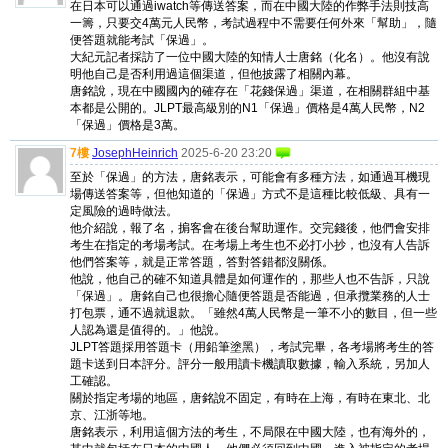
在日本可以通過iwatch等傳送答案，而在中國大陸的作弊手法則技高
一籌，只要交4萬元人民幣，考試過程中不需要任何外來「幫助」，隨
便答題就能考試「保過」。
大紀元記者採訪了一位中國大陸的知情人士唐銘（化名）。他沒有說
明他自己是否利用過這個渠道，但他披露了相關內幕。
唐銘說，現在中國國內的確存在「花錢保過」渠道，在相關群組中基
本都是公開的。JLPT最高級別的N1「保過」價格是4萬人民幣，N2
「保過」價格是3萬。
7樓
JosephHeinrich
2025-6-20 23:20
至於「保過」的方法，唐銘表示，可能會有多種方法，如通過耳機現
場傳送答案等，但他知道的「保過」方式不是這種比較低級、具有一
定風險的過時做法。
他介紹說，報了名，掮客會在後台幫助運作。交完錢後，他們會安排
考生在指定的考場考試。在考場上考生也不必打小抄，也沒有人告訴
他們答案等，就是正常答題，答對答錯都沒關係。
他說，他自己的確不知道具體是如何運作的，那些人也不告訴，只說
「保過」。唐銘自己也很擔心隨便答題是否能過，但承攬業務的人士
打包票，通不過就退款。「雖然4萬人民幣是一筆不小的數目，但一些
人認為還是值得的。」他說。
JLPT答題採用答題卡（用鉛筆塗黑），考試完畢，各考場將考生的答
題卡送到日本評分。評分一般用讀卡機讀取數據，輸入系統，另加人
工確認。
關於指定考場的地區，唐銘說不固定，有時在上海，有時在東北、北
京、江浙等地。
唐銘表示，利用這個方法的考生，不局限在中國大陸，也有海外的，