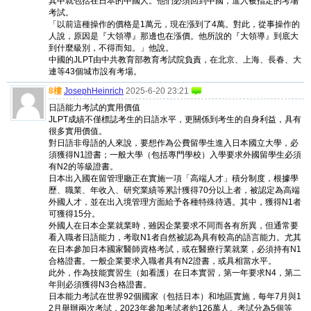
其中就包括在日本的中國人。他們必須回到中國，進入被指定的考場
考試。
「以前這種操作的價格是1萬元，現在漲到了4萬。對此，從事操作的
人說，原因是『大領導』那邊也在漲價。他所說的『大領導』到底大
到什麼級別，不得而知。」他說。
中國的JLPT由中共教育部教育考試院負責，在北京、上海、長春、大
連等43個城市設有考場。
8樓
JosephHeinrich
2025-6-20 23:21
日語能力考試的實用價值
JLPT成績不僅標誌考生的日語水平，更關係到考生的自身利益，具有
很多實用價值。
對日語非母語的人來說，要想作為公費留學生進入日本國立大學，必
須獲得N1證書；一般大學（包括專門學校）入學要求外國留學生必須
有N2的等級證書。
日本出入國在留管理廳正在實施一項「高端人才」積分制度，根據學
歷、職業、年收入、研究業績等累計獲得70分以上者，被認定為高端
外國人才，並在出入境管理方面給予各種特殊待遇。其中，獲得N1者
可獲得15分。
外國人在日本企業就業時，雖因企業要求不同而各有所異，但通常要
看入職者日語能力，考取N1者自然被認為具有較高的語言能力。尤其
在日本參加日本國家醫師資格考試，或在醫療行業就業，必須持有N1
合格證書。一般企業要求入職者具有N2證書，或具相當水平。
此外，作為技能實習生（如看護）在日本實習，第一年要求N4，第二
年則必須獲得N3合格證書。
日本能力考試在世界92個國家（包括日本）和地區實施，每年7月與1
2月舉辦兩次考試，2023年參加考試者約126萬人。考試分為5個等