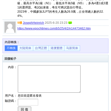
級，最高水平為1級（N1），最低水平為5級（N5），多為4選1或3選
1的選擇題。考試結束後，考生可將試題自行帶走。
2023年，中國參加JLPT的考生人數為26.9萬，占全球總人數的32.
4%。
9樓
JosephHeinrich
2025-6-20 23:23
https://www.epochtimes.com/b5/25/4/2/n14473462.htm
內容轉換：
不轉換
大陆简体
台灣正體
港澳繁體
马新简体
回復帖子
內容：
用戶名：
您目前是匿名發表
驗證碼：