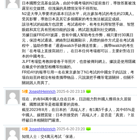
日本國際交流基金認為，由於中國考場的N2提前進行，導致答案被洩
露至社交媒體。但洩漏的具體情況等不得而知。
N2是大學入學要求的基本日語水平，此次參加考試的考生約23萬人。
受其影響，導致日本及其它多個國家的考生無法被認定成績。
該項考試的組織方也證實，考試過程中，有考生利用智慧手錶、智慧
眼鏡和其它具有照相功能的設備，將試題洩露到社交網路。
另據日媒FRIDAY披露，曾有中國人幫助考生作弊，稱只要付30萬日
元，保證考試通過。網絡對話截圖顯示，具體的操作方式是在考試過
程中，協助作弊者「通過iwatch手錶傳送答案」，攜帶iwatch的考生
則「在考場上直接寫就行」。在日本任何考場都可以，主要針對在日
本的中國考生。
JLPT考場監考教師發卷子等照片，也曾被傳到網上。據說是使用隱藏
在橡皮中的微型相機等拍攝的。
FRIDAY的報導引用一名在東京參加了N1考試的中國女子的話說，考
場自始至終都沒有檢查攜帶物品，只說讓把手機等電源關掉，但關不
關就因人而異了。
5樓
JosephHeinrich
2025-6-20 23:19
現在，約有84萬中國人住在日本，日語能力對外國人獲得永久居留
權、國際就業等是都最重要的資格。
截至2023年8月，在日本的「高端人才」有1萬5千多人，其中65%是
中國人。媒體質疑：日本所接受的「高端人才」是否是「真貨」？並
呼籲日本相關部門嚴查。
6樓
JosephHeinrich
2025-6-20 23:20
知情人士：交4萬元考試「保過」