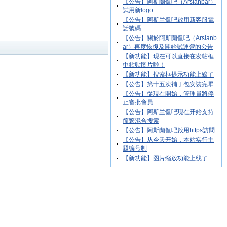
【公告】阿斯蘭侃吧（Arslanbar）
試用新logo
【公告】阿斯兰侃吧啟用新客服電
話號碼
【公告】關於阿斯蘭侃吧（Arslanb
ar）再度恢復及開始試運營的公告
【新功能】现在可以直接在发帖框
中粘贴图片啦！
【新功能】搜索框提示功能上線了
【公告】第十五次補丁包安裝完畢
【公告】從現在開始，管理員將停
止審批會員
【公告】阿斯兰侃吧现在开始支持
简繁混合搜索
【公告】阿斯蘭侃吧啟用https訪問
【公告】从今天开始，本站实行主
题编号制
【新功能】图片缩放功能上线了