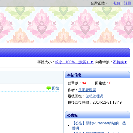
台灣正體
|
登錄
|
註冊
字體大小：
較小 - 100% （默認）▼
內容轉換：
不轉換▼
本帖信息
點擊數：
941
回複數：
0
回復
作者：
侃吧管理员
最後回復：
侃吧管理员
最後回復時間：2014-12-31 18:49
公告板
【公告】關於Purasbar網站的一些
聲明