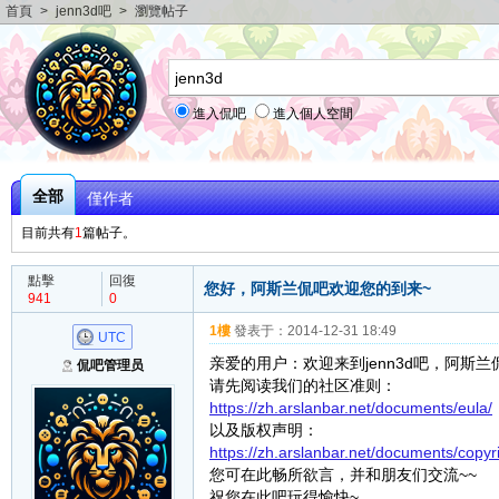
首頁
>
jenn3d吧
>
瀏覽帖子
進入侃吧
進入個人空間
全部
僅作者
目前共有
1
篇帖子。
點擊
回復
您好，阿斯兰侃吧欢迎您的到来~
941
0
1樓
發表于：
2014-12-31 18:49
UTC
亲爱的用户：欢迎来到jenn3d吧，阿斯
侃吧管理员
请先阅读我们的社区准则：
https://zh.arslanbar.net/documents/eula/
以及版权声明：
https://zh.arslanbar.net/documents/copyri
您可在此畅所欲言，并和朋友们交流~~
祝您在此吧玩得愉快~