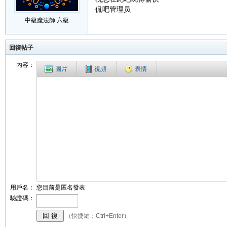
侃吧管理员
中級魔法師 六級
回復帖子
內容：
圖片
視頻
表情
用戶名：
您目前是匿名發表
驗證碼：
（快捷鍵：Ctrl+Enter）