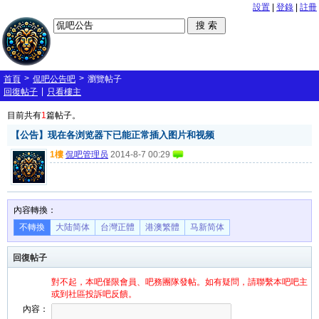
設置
|
登錄
|
註冊
>
>
首頁
侃吧公告吧
瀏覽帖子
|
回復帖子
只看樓主
目前共有
1
篇帖子。
【公告】现在各浏览器下已能正常插入图片和视频
1樓
侃吧管理员
2014-8-7 00:29
內容轉換：
不轉換
大陆简体
台灣正體
港澳繁體
马新简体
回復帖子
對不起，本吧僅限會員、吧務團隊發帖。如有疑問，請聯繫本吧吧主
或到社區投訴吧反饋。
內容：