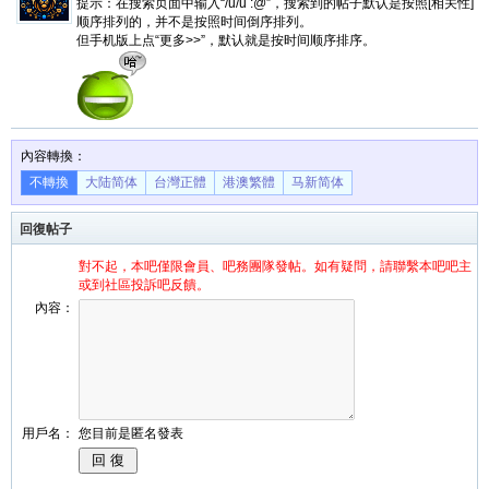
提示：在搜索页面中输入“/u/u :@”，搜索到的帖子默认是按照[相关性]
顺序排列的，并不是按照时间倒序排列。
但手机版上点“更多>>”，默认就是按时间顺序排序。
內容轉換：
不轉換
大陆简体
台灣正體
港澳繁體
马新简体
回復帖子
對不起，本吧僅限會員、吧務團隊發帖。如有疑問，請聯繫本吧吧主
或到社區投訴吧反饋。
內容：
用戶名：
您目前是匿名發表