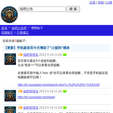
設置
|
登錄
|
註冊
>
>
首頁
侃吧公告吧
瀏覽帖子
|
回復帖子
只看樓主
目前共有
3
篇帖子。
【更新】手机版首页今天增加了“@提到”模块
1樓
侃吧管理员
2013-5-19 11:01
首页显示最近5个@提到提醒。
点击“更多>>”可以查看全部提醒。
在搜索页面中输入“/u/u :@”也可以查看全部提醒，不管是手机版还是
电脑版都可以哦！
http://zh.purasbar.com/search.php?c=%2Fu%2Fu+%3A%40
2樓
侃吧管理员
2013-5-19 11:02
http://zh.purasbar.com/wap/
3樓
侃吧管理员
2013-5-19 11:03