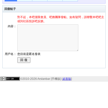
回復帖子
對不起，本吧僅限會員、吧務團隊發帖。如有疑問，請聯繫本吧吧主
或到社區投訴吧反饋。
內容：
用戶名：
您目前是匿名發表
©2010-2026 Arslanbar [手機版] [
桌面版
]