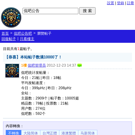
設置
|
登錄
|
註冊
>
>
首頁
侃吧公告吧
瀏覽帖子
|
回復帖子
只看樓主
目前共有
1
篇帖子。
【恭喜】本站帖子数满10000了！
1樓
侃吧管理员
2012-12-23 14:37
侃吧统计发帖量：
今日：21帖 | 昨日：18帖
平均发帖速度：
今日：399μHz | 昨日：208μHz
全站：
主题数：2909个 | 帖子数：10005篇
精品数：78帖 | 投票数：21帖
用户数：274位
侃吧数：592个
內容轉換：
不轉換
大陆简体
台灣正體
港澳繁體
马新简体