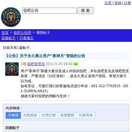
設置
|
登錄
|
註冊
>
>
首頁
侃吧公告吧
瀏覽帖子
|
回復帖子
只看樓主
目前共有
1
篇帖子。
【公告】关于永久禁止用户“夜神月”登陆的公告
1樓
侃吧管理员
2011-5-20 18:00
用户“夜神月”新建大量涉及成人内容的侃吧，并在侃吧意见反馈吧恶意
刷屏，严重违反《社区准则》，故永久禁止该用户登陆。希望大家引
以为戒。
如有异议，可拨打我们的客服电话进行申诉：001-312-7752615（00
1-31ARSLAN15）
感谢大家对侃吧的理解与支持！
內容轉換：
不轉換
大陆简体
台灣正體
港澳繁體
马新简体
回復帖子