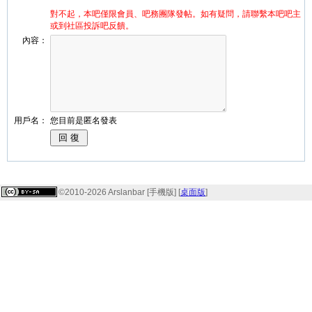
對不起，本吧僅限會員、吧務團隊發帖。如有疑問，請聯繫本吧吧主
或到社區投訴吧反饋。
內容：
用戶名：
您目前是匿名發表
©2010-2026 Arslanbar [手機版] [
桌面版
]