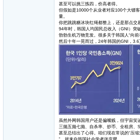
甚至可以挑三拣四，价高者得。
但假如是10000个从业者对应100个
量。
你把跳跳糖冰块红绳都整上，还是那点交
94年时，韩国人均国民总收入（GNI）突
勃勃生机万物竞发。很多关于韩国人“向前
然后十年一晃而过，24年韩国的GNI，3.
虽然外网韩国用户还是偏嘴贱，但宇宙笑谈
三抛五抛七抛、自杀率、炒币、全租房、
甚至总结出了心得。咱们现在常说的“压缩
”，就来自韩国社会学者张庆燮