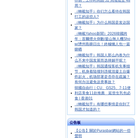
作制，工作时间由 52 周缩短至 48
周？
（轉載知乎）你们怎么看待在韩国
打工的这些人?
（轉載知乎）为什么韩国是发达国
家？
（轉載Yahoo新聞）2026韓國跨
年：首爾煙火倒數/釜山無人機Sho
w/濟州島睇日出！終極懶人包一篇
睇晒
（轉載知乎）韩国人那么内卷为什
么不来中国发展而选择躺平呢？
（轉載知乎）韩国通报客机失事细
节，机身着陆撞到违规混凝土台爆
炸起火，机场部署是否存在疏漏？
有何办法避免这类事故？
韓國自由行｜CU、GS25、7-11便
利店美食11款推薦 延世生乳包必
食 | 香港01
（轉載知乎）有哪些事情是你到了
韩国才知道的？
公告板
【公告】關於Purasbar網站的一些
聲明