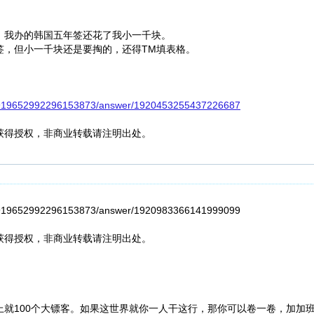
，我办的韩国五年签还花了我小一千块。
签，但小一千块还是要掏的，还得TM填表格。
n/1919652992296153873/answer/1920453255437226687
获得授权，非商业转载请注明出处。
1919652992296153873/answer/1920983366141999099
获得授权，非商业转载请注明出处。
。
就100个大镖客。如果这世界就你一人干这行，那你可以卷一卷，加加