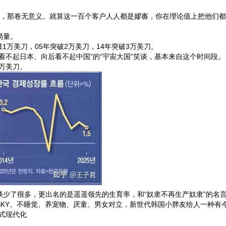
大镖客，那卷无意义。就算这一百个客户人人都是嫪毐，你在理论值上把他们
易量。
破1万美刀，05年突破2万美刀，14年突破3万美刀。
看不起日本、向后看不起中国”的“宇宙大国”笑谈，基本来自这个时间段。
6万美刀。
少了很多，更出名的是遥遥领先的生育率，和“奴隶不再生产奴隶”的名
SKY、不睡觉、养宠物、厌童、男女对立，新世代韩国小胖友给人一种有
式现代化