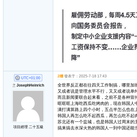
2樓
發表于：
2025-7-18 17:43
UTC+01:00
全世界反正都在往四天工作制搞，哪里加
JosephHeinrich
又或者说是管理水平不行，又又或者说单
而且新闻要联合起来看，之前不是各种宣
哐哐哐上海吃西瓜吃烤肉的，现在韩国人
满打满算路上四个小时，五点半怎么也在
韩国人再怎么吃不起西瓜，再怎么吃不起
苏北还有一个盐城，也是韩国人过周末的
項目經理 二十五級
搞来搞去水深火热的韩国人一到中国还能