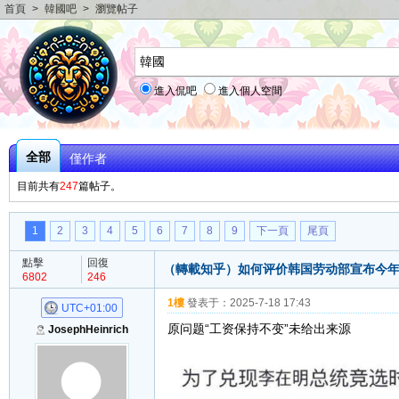
首頁
>
韓國吧
>
瀏覽帖子
進入侃吧
進入個人空間
全部
僅作者
目前共有
247
篇帖子。
1
2
3
4
5
6
7
8
9
下一頁
尾頁
點擊
回復
（轉載知乎）如何评价韩国劳动部宣布今年将全
6802
246
1樓
發表于：
2025-7-18 17:43
UTC+01:00
原问题“工资保持不变”未给出来源
JosephHeinrich