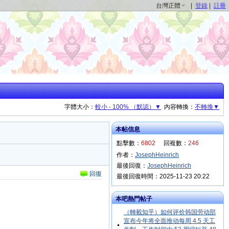
台灣正體
|
登錄
|
註冊
字體大小：
較小 - 100% （默認）▼
內容轉換：
不轉換▼
本帖信息
點擊數：
6802
回複數：
246
作者：
JosephHeinrich
最後回復：
JosephHeinrich
回復
最後回復時間：2025-11-23 20:22
本吧熱門帖子
（轉載知乎）如何评价韩国劳动部
宣布今年将全面推动每周 4.5 天工