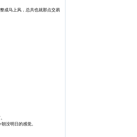
都整成马上风，总共也就那点交易
言。
今朝没明日的感觉。