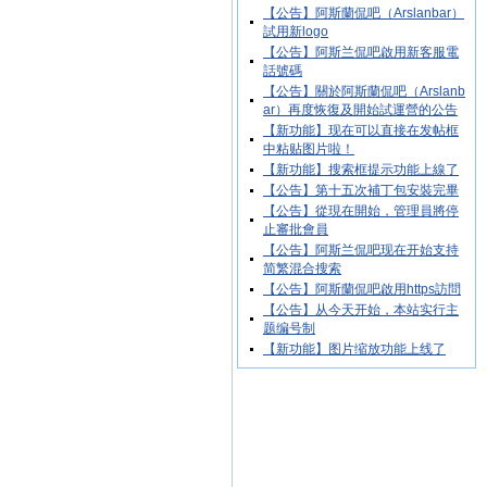
【公告】阿斯蘭侃吧（Arslanbar）
試用新logo
【公告】阿斯兰侃吧啟用新客服電
話號碼
【公告】關於阿斯蘭侃吧（Arslanb
ar）再度恢復及開始試運營的公告
【新功能】现在可以直接在发帖框
中粘贴图片啦！
【新功能】搜索框提示功能上線了
【公告】第十五次補丁包安裝完畢
【公告】從現在開始，管理員將停
止審批會員
【公告】阿斯兰侃吧现在开始支持
简繁混合搜索
【公告】阿斯蘭侃吧啟用https訪問
【公告】从今天开始，本站实行主
题编号制
【新功能】图片缩放功能上线了