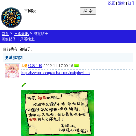
設置
|
登錄
|
註冊
>
>
首頁
三國殺吧
瀏覽帖子
|
回復帖子
只看樓主
目前共有
1
篇帖子。
测试服地址
1樓
浅风仁樱
2012-11-17 09:16
http://hzweb.sanguosha.com/test/play.html